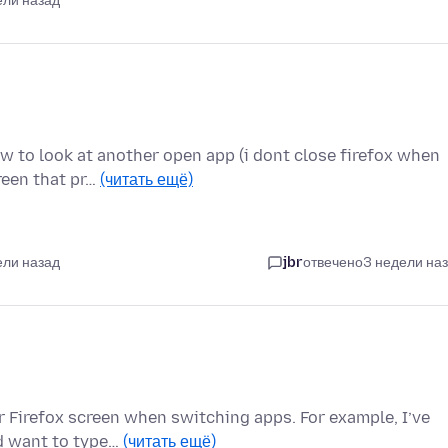
ели назад
w to look at another open app (i dont close firefox when
reen that pr…
(читать ещё)
ели назад
jbr
отвечено
3 недели на
r Firefox screen when switching apps. For example, I’ve
nd want to type…
(читать ещё)