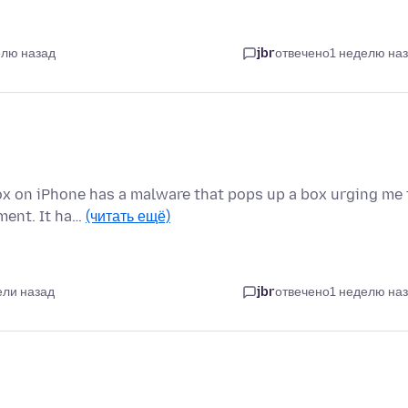
елю назад
jbr
отвечено
1 неделю на
ox on iPhone has a malware that pops up a box urging me 
ment. It ha…
(читать ещё)
ели назад
jbr
отвечено
1 неделю на