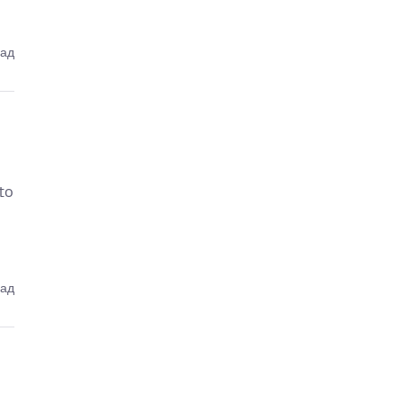
зад
to
зад