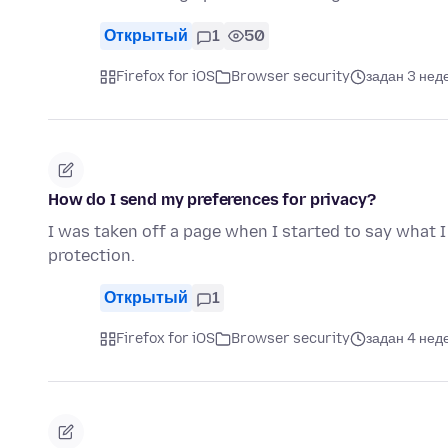
Открытый
1
50
Firefox for iOS
Browser security
задан 3 нед
How do I send my preferences for privacy?
I was taken off a page when I started to say what I
protection.
Открытый
1
Firefox for iOS
Browser security
задан 4 нед