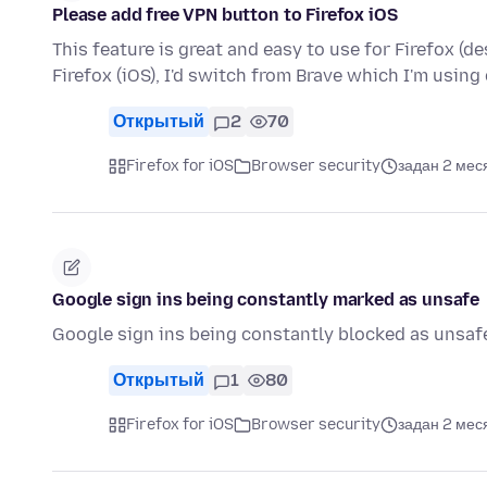
Please add free VPN button to Firefox iOS
This feature is great and easy to use for Firefox (d
Firefox (iOS), I'd switch from Brave which I'm usin
Открытый
2
70
Firefox for iOS
Browser security
задан 2 мес
Google sign ins being constantly marked as unsafe
Google sign ins being constantly blocked as unsaf
Открытый
1
80
Firefox for iOS
Browser security
задан 2 мес