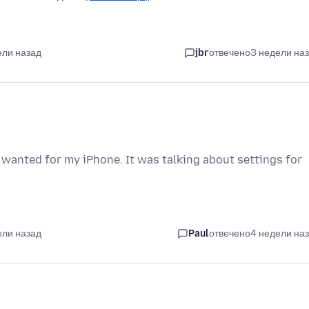
ели назад
jbr
отвечено
3 недели на
 wanted for my iPhone. It was talking about settings for
ели назад
Paul
отвечено
4 недели на