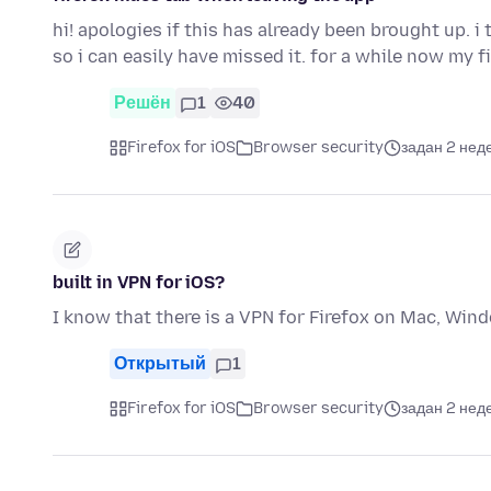
hi! apologies if this has already been brought up. i t
so i can easily have missed it. for a while now my f
Решён
1
40
Firefox for iOS
Browser security
задан 2 нед
built in VPN for iOS?
I know that there is a VPN for Firefox on Mac, Wind
Открытый
1
Firefox for iOS
Browser security
задан 2 нед