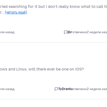
ried searching for it but i don’t really know what to call it
ir…
(читать ещё)
ели назад
jbr
отвечено
2 недели на
ows and Linux, will there ever be one on iOS?
ели назад
TyDraniu
отвечено
2 недели на