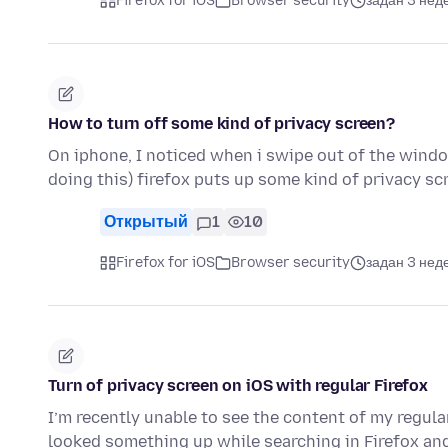
Firefox for iOS
Browser security
задан 3 нед
How to turn off some kind of privacy screen?
On iphone, I noticed when i swipe out of the windo
doing this) firefox puts up some kind of privacy sc
Открытый
1
10
Firefox for iOS
Browser security
задан 3 нед
Turn of privacy screen on iOS with regular Firefox
I’m recently unable to see the content of my regula
looked something up while searching in Firefox a