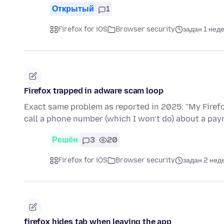
Открытый
1
Firefox for iOS
Browser security
задан 1 нед
Firefox trapped in adware scam loop
Exact same problem as reported in 2025: "My Firef
call a phone number (which I won’t do) about a pay
Решён
3
20
Firefox for iOS
Browser security
задан 2 нед
firefox hides tab when leaving the app