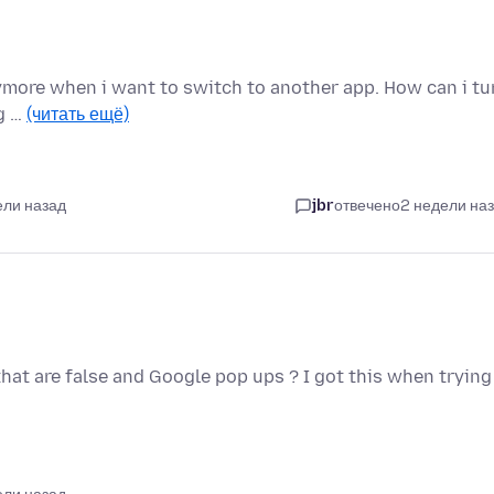
ymore when i want to switch to another app. How can i tu
ng …
(читать ещё)
ели назад
jbr
отвечено
2 недели на
hat are false and Google pop ups ? I got this when trying