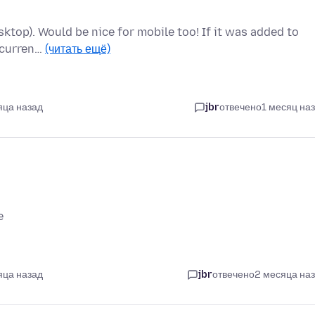
esktop). Would be nice for mobile too! If it was added to
g curren…
(читать ещё)
яца назад
jbr
отвечено
1 месяц на
e
яца назад
jbr
отвечено
2 месяца на