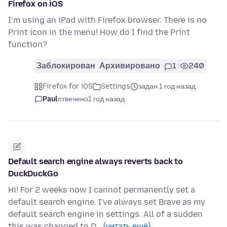
Firefox on iOS
I’m using an iPad with Firefox browser. There is no
Print icon in the menu! How do I find the Print
function?
Заблокирован
Архивировано
1
240
Firefox for iOS
Settings
задан 1 год назад
Paul
отвечено
1 год назад
Default search engine always reverts back to
DuckDuckGo
Hi! For 2 weeks now I cannot permanently set a
default search engine. I've always set Brave as my
default search engine in settings. All of a sudden
this was changed to D…
(читать ещё)