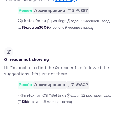
Решён
Архивировано
5
387
Firefox for iOS
Settings
задан 9 месяцев назад
Flexotron3000
отвечено
9 месяцев назад
Qr reader not showing
Hi. I’m unable to find the Qr reader I’ve followed the
suggestions. It’s just not there.
Решён
Архивировано
7
802
Firefox for iOS
Settings
задан 12 месяцев назад
Kiki
отвечено
9 месяцев назад