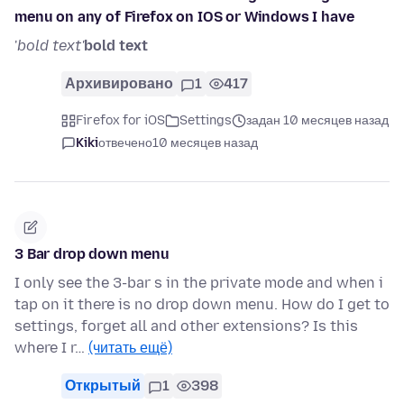
menu on any of Firefox on IOS or Windows I have
'
bold text'
bold text
Архивировано
1
417
Firefox for iOS
Settings
задан 10 месяцев назад
Kiki
отвечено
10 месяцев назад
3 Bar drop down menu
I only see the 3-bar s in the private mode and when i
tap on it there is no drop down menu. How do I get to
settings, forget all and other extensions? Is this
where I r…
(читать ещё)
Открытый
1
398