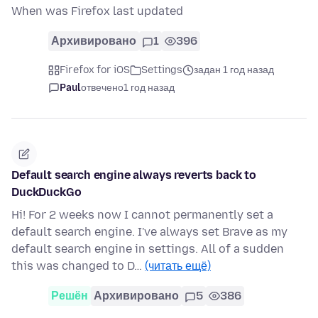
When was Firefox last updated
Архивировано
1
396
Firefox for iOS
Settings
задан 1 год назад
Paul
отвечено
1 год назад
Default search engine always reverts back to
DuckDuckGo
Hi! For 2 weeks now I cannot permanently set a
default search engine. I've always set Brave as my
default search engine in settings. All of a sudden
this was changed to D…
(читать ещё)
Решён
Архивировано
5
386