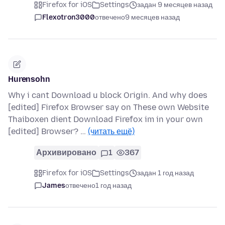
Firefox for iOS
Settings
задан 9 месяцев назад
Flexotron3000
отвечено
9 месяцев назад
Hurensohn
Why i cant Download u block Origin. And why does
[edited] Firefox Browser say on These own Website
Thaiboxen dient Download Firefox im in your own
[edited] Browser? …
(читать ещё)
Архивировано
1
367
Firefox for iOS
Settings
задан 1 год назад
James
отвечено
1 год назад