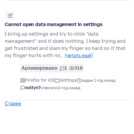
Cannot open data management in settings
I bring up settings and try to click “data
management” and it does nothing. I keep trying and
get frustrated and slam my finger so hard on it that
my finger hurts with no…
(читать ещё)
Архивировано
1
318
Firefox for iOS
Settings
задан 1 год назад
nottyn7
отвечено
1 год назад
Старее