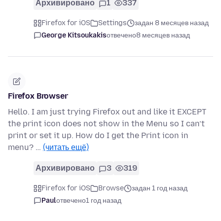
Архивировано
1
337
Firefox for iOS
Settings
задан 8 месяцев назад
George Kitsoukakis
отвечено
8 месяцев назад
Firefox Browser
Hello. I am just trying Firefox out and like it EXCEPT
the print icon does not show in the Menu so I can’t
print or set it up. How do I get the Print icon in
menu? …
(читать ещё)
Архивировано
3
319
Firefox for iOS
Browse
задан 1 год назад
Paul
отвечено
1 год назад