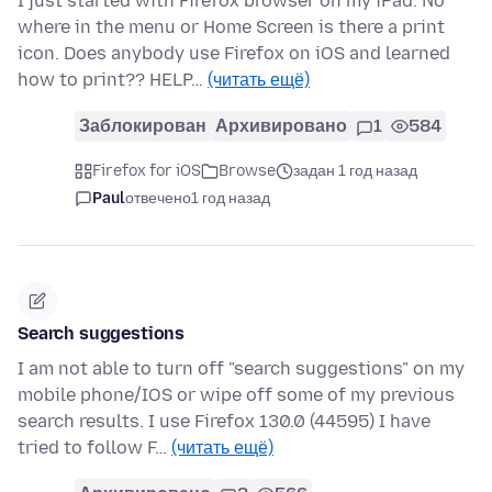
I just started with Firefox browser on my iPad. No
where in the menu or Home Screen is there a print
icon. Does anybody use Firefox on iOS and learned
how to print?? HELP…
(читать ещё)
Заблокирован
Архивировано
1
584
Firefox for iOS
Browse
задан 1 год назад
Paul
отвечено
1 год назад
Search suggestions
I am not able to turn off "search suggestions" on my
mobile phone/IOS or wipe off some of my previous
search results. I use Firefox 130.0 (44595) I have
tried to follow F…
(читать ещё)