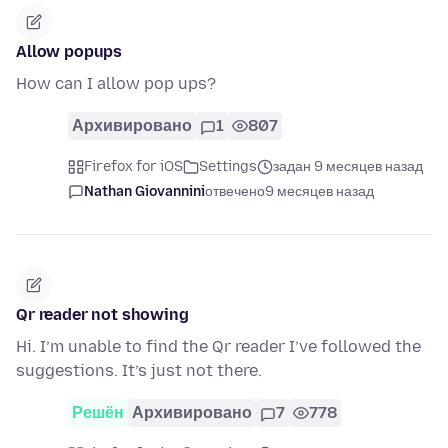
Allow popups
How can I allow pop ups?
Архивировано
1
807
Firefox for iOS
Settings
задан 9 месяцев назад
Nathan Giovannini
отвечено
9 месяцев назад
Qr reader not showing
Hi. I’m unable to find the Qr reader I’ve followed the
suggestions. It’s just not there.
Решён
Архивировано
7
778