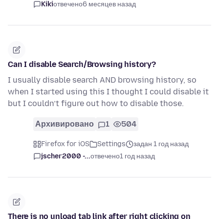
Kiki
отвечено
6 месяцев назад
Can I disable Search/Browsing history?
I usually disable search AND browsing history, so
when I started using this I thought I could disable it
but I couldn’t figure out how to disable those.
Архивировано
1
504
Firefox for iOS
Settings
задан 1 год назад
jscher2000 -...
отвечено
1 год назад
There is no unload tab link after right clicking on