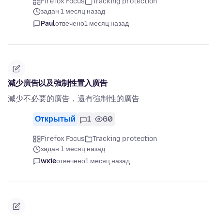
Firefox Focus
Tracking protection
задан 1 месяц назад
Paul
отвечено
1 месяц назад
減少廣告以及強制性置入廣告
減少不必要的廣告，還有強制性的廣告
Открытый
1
60
Firefox Focus
Tracking protection
задан 1 месяц назад
wxie
отвечено
1 месяц назад