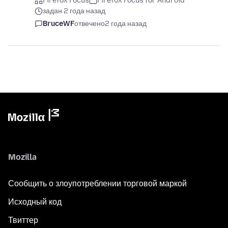
Firefox Focus
Firefox Focus for Android
задан 2 года назад
BruceWF
отвечено
2 года назад
Mozilla
Сообщить о злоупотреблении торговой маркой
Исходный код
Твиттер