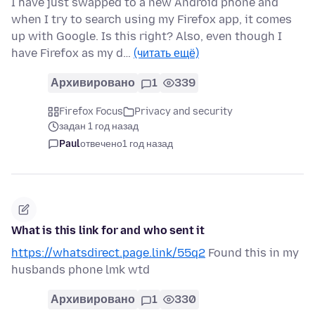
I have just swapped to a new Android phone and
when I try to search using my Firefox app, it comes
up with Google. Is this right? Also, even though I
have Firefox as my d…
(читать ещё)
Архивировано
1
339
Firefox Focus
Privacy and security
задан 1 год назад
Paul
отвечено
1 год назад
What is this link for and who sent it
https://whatsdirect.page.link/55q2
Found this in my
husbands phone lmk wtd
Архивировано
1
330