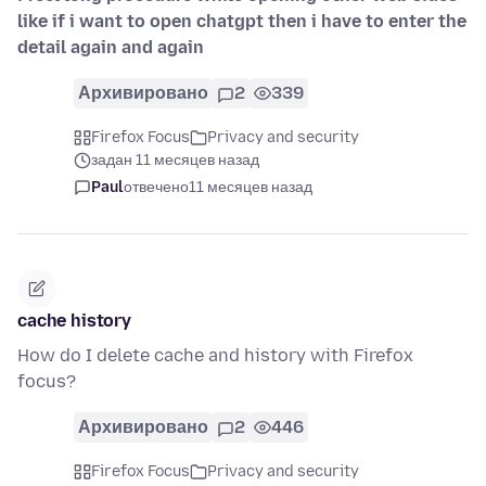
like if i want to open chatgpt then i have to enter the
detail again and again
Архивировано
2
339
Firefox Focus
Privacy and security
задан 11 месяцев назад
Paul
отвечено
11 месяцев назад
cache history
How do I delete cache and history with Firefox
focus?
Архивировано
2
446
Firefox Focus
Privacy and security