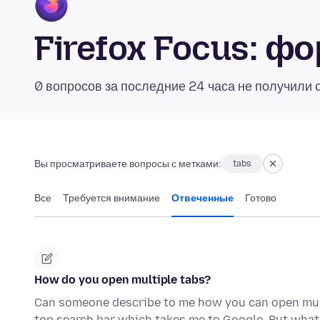
Firefox Focus: 
0 вопросов за последние 24 часа не получили 
Вы просматриваете вопросы с метками:
tabs
Все
Требуется внимание
Отвеченные
Готово
How do you open multiple tabs?
Can someone describe to me how you can open multi
top search bar which takes me to Google. But what 