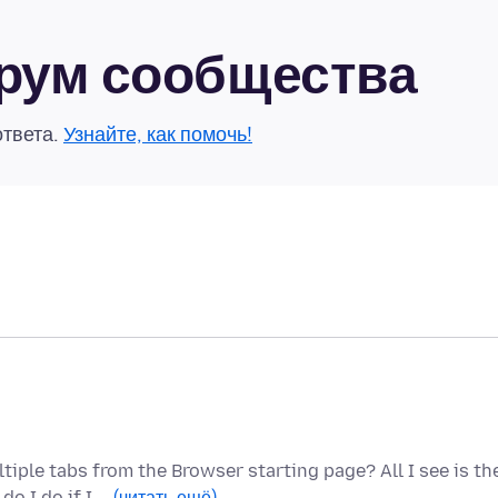
форум сообщества
ответа.
Узнайте, как помочь!
ple tabs from the Browser starting page? All I see is th
do I do if I …
(читать ещё)