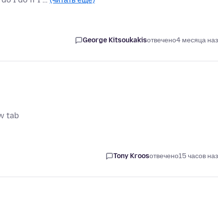
George Kitsoukakis
отвечено
4 месяца на
w tab
Tony Kroos
отвечено
15 часов на