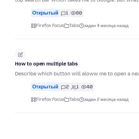
Открытый
1
80
Firefox Focus
Tabs
задан 4 месяца назад
How to open multiple tabs
Describe which button will aloww me to open a ne
Открытый
2
1
40
Firefox Focus
Tabs
задан 2 месяца назад