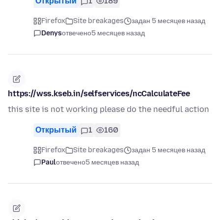
Открытый
1
189
Firefox
Site breakages
задан 5 месяцев назад
Denys
отвечено
5 месяцев назад
https://wss.kseb.in/selfservices/ncCalculateFee
this site is not working please do the needful action
Открытый
1
160
Firefox
Site breakages
задан 5 месяцев назад
Paul
отвечено
5 месяцев назад