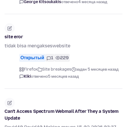
George Kitsoukakis
отвечено
4 месяца назад
site eror
tidak bisa mengakseswebsite
Открытый
1
229
Firefox
Site breakages
задан 5 месяцев назад
Kiki
отвечено
5 месяцев назад
Can't Access Spectrum Webmail After They a System
Update