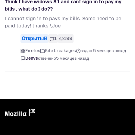
Think I have widows 8.1 and cant sign in to pay my
bills , what do I do??
I cannot sign in to pays my bills. Some need to be
paid today! thanks \Joe
Открытый
1
199
Firefox
Site breakages
задан 5 месяцев назад
Denys
отвечено
5 месяцев назад