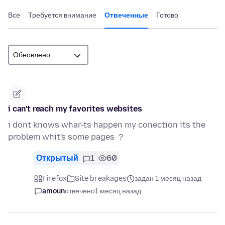
Все
Требуется внимание
Отвеченные
Готово
i can't reach my favorites websites
i dont knows whar-ts happen my conection its the
problem whit's some pages ?
Открытый
1
60
Firefox
Site breakages
задан 1 месяц назад
amoun
отвечено
1 месяц назад