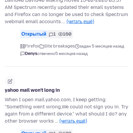
David40 David40 Making moves 15-02-2026 03:37
AM Spectrum recently updated their email systems
and Firefox can no longer be used to check Spectrum
webmail email accounts.…
(читать ещё)
Открытый
1
160
Firefox
Site breakages
задан 5 месяцев назад
Denys
отвечено
5 месяцев назад
yahoo mail won't long in
When I open mail.yahoo.com, I keep getting:
"Something went wrong,We could not sign you in. Try
again from a different device." what should I do? any
other browser works …
(читать ещё)