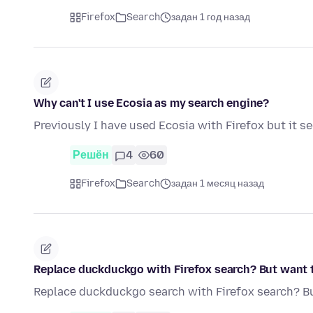
Firefox
Search
задан 1 год назад
Why can't I use Ecosia as my search engine?
Previously I have used Ecosia with Firefox but it s
Решён
4
60
Firefox
Search
задан 1 месяц назад
Replace duckduckgo with Firefox search? But want 
Replace duckduckgo search with Firefox search? B