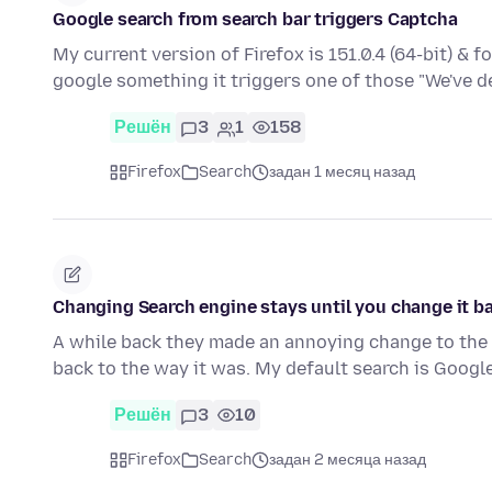
Google search from search bar triggers Captcha
My current version of Firefox is 151.0.4 (64-bit) & 
google something it triggers one of those "We've 
Решён
3
1
158
Firefox
Search
задан 1 месяц назад
Changing Search engine stays until you change it b
A while back they made an annoying change to the se
back to the way it was. My default search is Googl
Решён
3
10
Firefox
Search
задан 2 месяца назад