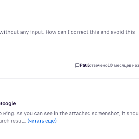
ithout any input. How can I correct this and avoid this
Paul
отвечено
10 месяцев на
 Google
 Bing. As you can see in the attached screenshot, it shou
earch resul…
(читать ещё)