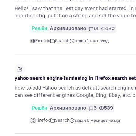
Hello! I saw that the Test day event had started. I
about:config, put it on a string and set the value t
Решён
Архивировано
14
120
Firefox
Search
задан 1 год назад
yahoo search engine is missing in Firefox search se
how to add Yahoo search as default search engine if
can see different engines Google, Bing, Ebay, etc. 
Решён
Архивировано
6
539
Firefox
Search
задан 6 месяцев назад