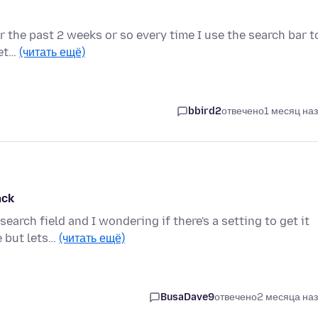
for the past 2 weeks or so every time I use the search bar t
det…
(читать ещё)
bbird2
отвечено
1 месяц на
ack
arch field and I wondering if there's a setting to get it
e but lets…
(читать ещё)
BusaDave9
отвечено
2 месяца на