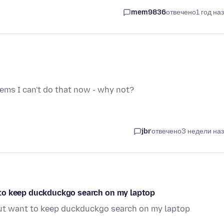
mem9836
отвечено
1 год на
eems I can't do that now - why not?
jbr
отвечено
3 недели на
to keep duckduckgo search on my laptop
ut want to keep duckduckgo search on my laptop