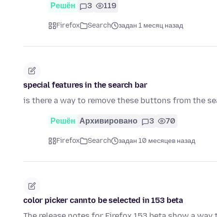
Решён
3
119
Firefox
Search
задан 1 месяц назад
special features in the search bar
is there a way to remove these buttons from the se
Решён
Архивировано
3
70
Firefox
Search
задан 10 месяцев назад
color picker cannto be selected in 153 beta
The release notes for Firefox 153 beta show a way t