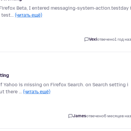
n Firefox Beta, I entered messaging-system-action.testday 
o test…
(читать ещё)
Vexi
отвечено
1 год на
tting
 Yahoo is missing on Firefox Search. on Search setting i
but there …
(читать ещё)
James
отвечено
6 месяцев на