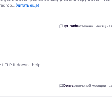
"eyedrop…
(читать ещё)
TyDraniu
отвечено
1 месяц на
P it doesn't help!!!!!!!!!!!!!
Denys
отвечено
5 месяцев на