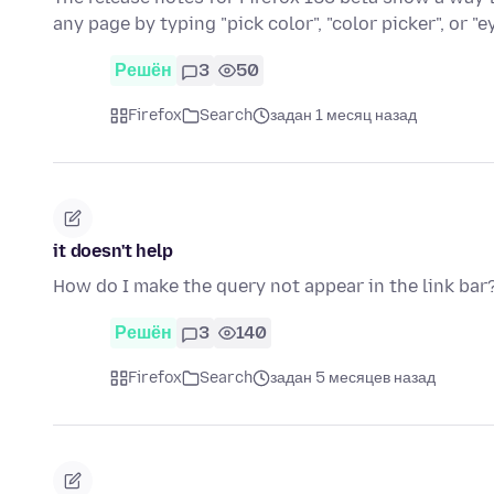
any page by typing "pick color", "color picker", or 
Решён
3
50
Firefox
Search
задан 1 месяц назад
it doesn't help
How do I make the query not appear in the link bar? HEL
Решён
3
140
Firefox
Search
задан 5 месяцев назад