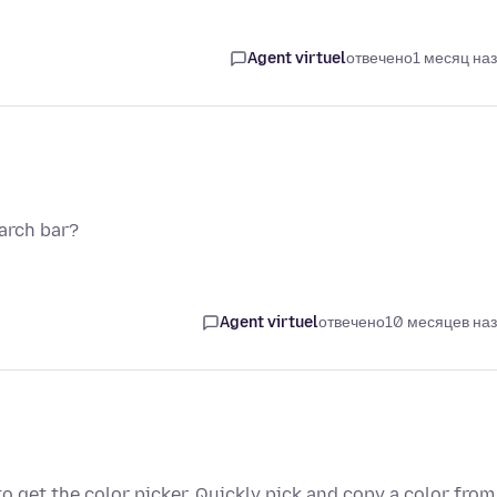
Agent virtuel
отвечено
1 месяц на
arch bar?
Agent virtuel
отвечено
10 месяцев на
o get the color picker. Quickly pick and copy a color from