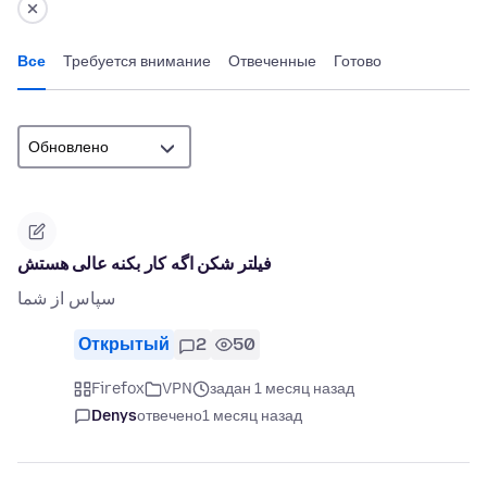
Все
Требуется внимание
Отвеченные
Готово
فیلتر شکن اگه کار بکنه عالی هستش
سپاس از شما
Открытый
2
50
Firefox
VPN
задан 1 месяц назад
Denys
отвечено
1 месяц назад