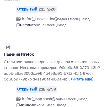
Открытый
1
20
Firefox
Bookmarks
задан 1 месяц назад
Denys
отвечено
1 месяц назад
Падения Firefox
Стали постоянно падать вкладки при открытии новых
страниц. Несколько примеров: 09de9a86-0279-43b2-
adb5-a8ae3656ca08 454e8d03-5712-41f1-87ec-
5d68b9770b7b d41a90fa-960a-4b…
(читать ещё)
Открытый
2
30
Firefox
App crash
задан 1 месяц назад
Зинка
отвечено
1 месяц назад