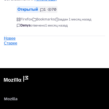
Открытый
1
70
Firefox
Bookmarks
задан 1 месяц назад
Denys
отвечено
1 месяц назад
Новее
Старее
Mozilla