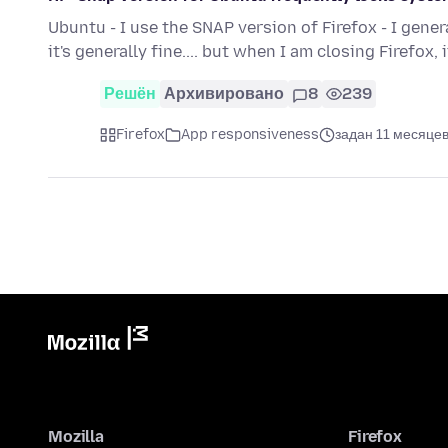
Ubuntu - I use the SNAP version of Firefox - I gener
it's generally fine.... but when I am closing Firefox, 
Решён
Архивировано
8
239
Firefox
App responsiveness
задан 11 месяцев
Mozilla
Firefox