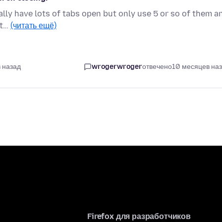
ally have lots of tabs open but only use 5 or so of them a
it…
(читать ещё)
 назад
wrogerwroger
отвечено
10 месяцев на
Firefox для разработчиков