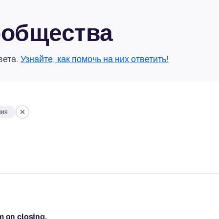
сообщества
вета.
Узнайте, как помочь на них ответить!
ния
m on closing.