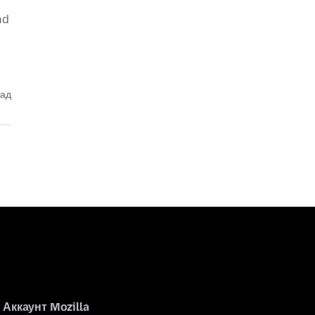
nd
зад
Аккаунт Mozilla