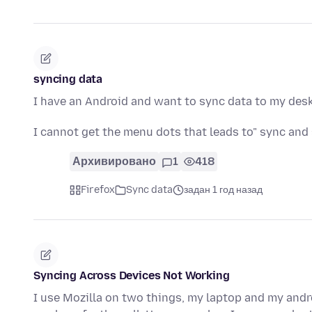
syncing data
I have an Android and want to sync data to my des
I cannot get the menu dots that leads to" sync and
Архивировано
1
418
Firefox
Sync data
задан 1 год назад
Syncing Across Devices Not Working
I use Mozilla on two things, my laptop and my andr