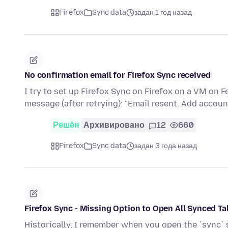
Firefox
Sync data
задан 1 год назад
No confirmation email for Firefox Sync received
I try to set up Firefox Sync on Firefox on a VM on 
message (after retrying): "Email resent. Add acco
Решён
Архивировано
12
660
Firefox
Sync data
задан 3 года назад
Firefox Sync - Missing Option to Open All Synced T
Historically, I remember when you open the `sync` si