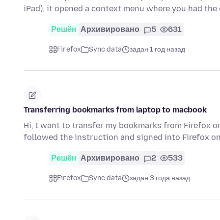
iPad), it opened a context menu where you had the
Решён
Архивировано
5
631
Firefox
Sync data
задан 1 год назад
Transferring bookmarks from laptop to macbook
Hi, I want to transfer my bookmarks from Firefox 
followed the instruction and signed into Firefox o
Решён
Архивировано
2
533
Firefox
Sync data
задан 3 года назад