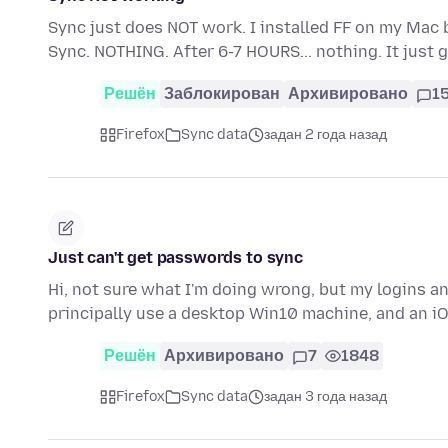
Sync just does NOT work. I installed FF on my Mac 
Sync. NOTHING. After 6-7 HOURS... nothing. It jus
Решён
Заблокирован
Архивировано
1
Firefox
Sync data
задан 2 года назад
Just can't get passwords to sync
Hi, not sure what I'm doing wrong, but my logins a
principally use a desktop Win10 machine, and an iO
Решён
Архивировано
7
1848
Firefox
Sync data
задан 3 года назад