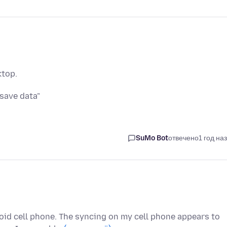
ktop.
 save data"
SuMo Bot
отвечено
1 год на
oid cell phone. The syncing on my cell phone appears to