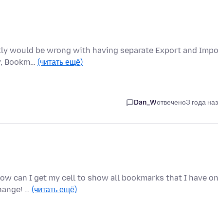
actly would be wrong with having separate Export and Impo
ry, Bookm…
(читать ещё)
Dan_W
отвечено
3 года на
How can I get my cell to show all bookmarks that I have o
hange! …
(читать ещё)