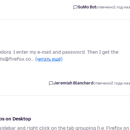
SuMo Bot
отвечено
1 год на
Fedora. I enter my e-mail and password. Then I get the
unts@firefox.co…
(читать ещё)
Jeremiah Blanchard
отвечено
2 года на
abs on Desktop
debar and right click on the tab grouping (i.e. Firefox on