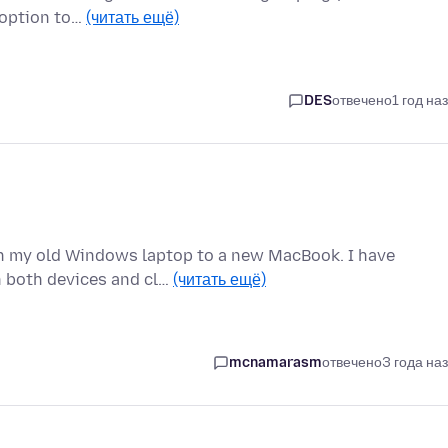
 option to…
(читать ещё)
DES
отвечено
1 год на
on my old Windows laptop to a new MacBook. I have
n both devices and cl…
(читать ещё)
mcnamarasm
отвечено
3 года на