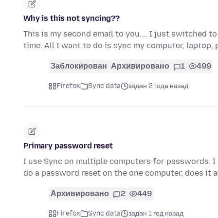
Why is this not syncing??
This is my second email to you.... I just switched 
time. All I want to do is sync my computer, laptop
Заблокирован
Архивировано
1
499
Firefox
Sync data
задан 2 года назад
Primary password reset
I use Sync on multiple computers for passwords. I 
do a password reset on the one computer, does it 
Архивировано
2
449
Firefox
Sync data
задан 1 год назад