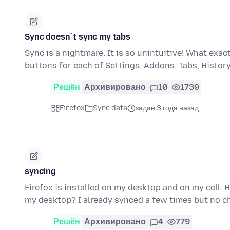
Sync doesn`t sync my tabs
Sync is a nightmare. It is so unintuitive! What ex
buttons for each of Settings, Addons, Tabs, Histo
Решён
Архивировано
10
1739
Firefox
Sync data
задан 3 года назад
syncing
Firefox is installed on my desktop and on my cell. 
my desktop? I already synced a few times but no c
Решён
Архивировано
4
779