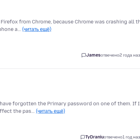
to Firefox from Chrome, because Chrome was crashing all t
, phone a…
(читать ещё)
James
отвечено
2 года на
have forgotten the Primary password on one of them. If I
affect the pas…
(читать ещё)
TyDraniu
отвечено
1 год на