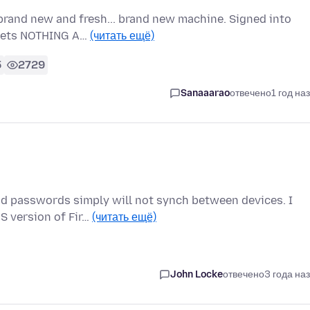
brand new and fresh... brand new machine. Signed into
t gets NOTHING A…
(читать ещё)
5
2729
Sanaaarao
отвечено
1 год на
nd passwords simply will not synch between devices. I
S version of Fir…
(читать ещё)
John Locke
отвечено
3 года на