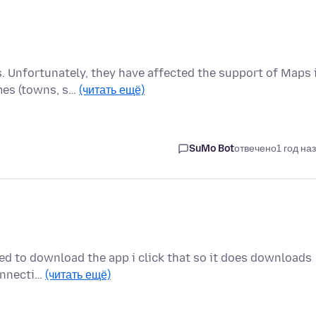
 Unfortunately, they have affected the support of Maps 
mes (towns, s…
(читать ещё)
SuMo Bot
отвечено
1 год на
eed to download the app i click that so it does downloads
connecti…
(читать ещё)