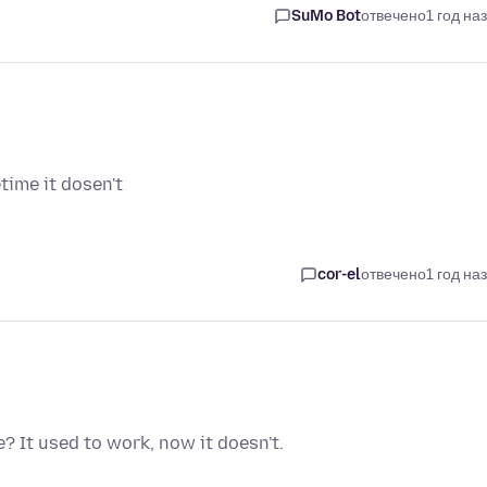
SuMo Bot
отвечено
1 год на
ime it dosen't
cor-el
отвечено
1 год на
 It used to work, now it doesn't.