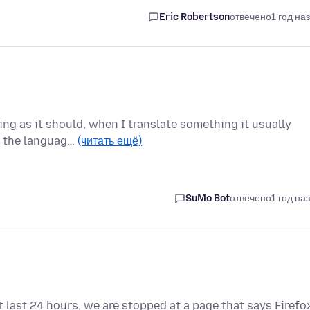
Eric Robertson
отвечено
1 год на
g as it should, when I translate something it usually
ge the languag…
(читать ещё)
SuMo Bot
отвечено
1 год на
 last 24 hours, we are stopped at a page that says Firefo