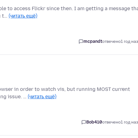
ble to access Flickr since then. I am getting a message th
g t…
(читать ещё)
mcpandt
отвечено
1 год на
rowser in order to watch vis, but running MOST current
ing issue. …
(читать ещё)
Bob410
отвечено
1 год на