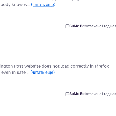
anybody know w…
(читать ещё)
SuMo Bot
отвечено
1 год на
ington Post website does not load correctly in Firefox
s even in safe …
(читать ещё)
SuMo Bot
отвечено
1 год на