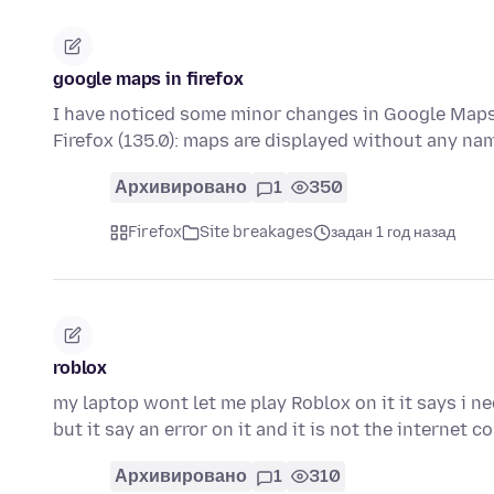
google maps in firefox
I have noticed some minor changes in Google Maps.
Firefox (135.0): maps are displayed without any na
Архивировано
1
350
Firefox
Site breakages
задан 1 год назад
roblox
my laptop wont let me play Roblox on it it says i n
but it say an error on it and it is not the internet 
Архивировано
1
310