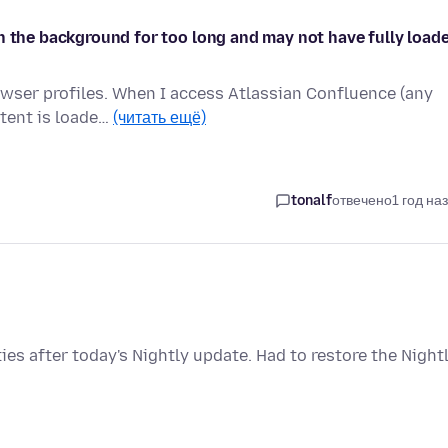
n the background for too long and may not have fully loade
rowser profiles. When I access Atlassian Confluence (any
ntent is loade…
(читать ещё)
tonalf
отвечено
1 год на
s after today's Nightly update. Had to restore the Night