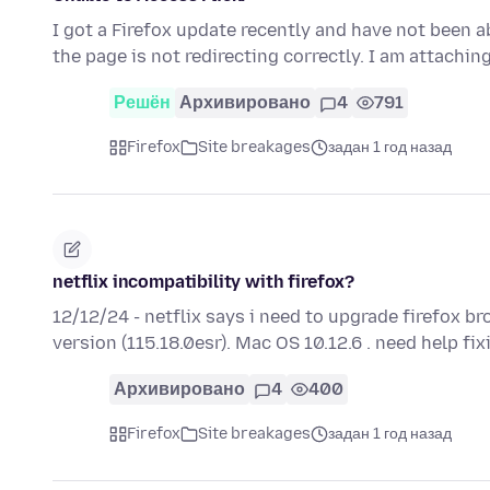
I got a Firefox update recently and have not been a
the page is not redirecting correctly. I am attachin
Решён
Архивировано
4
791
Firefox
Site breakages
задан 1 год назад
netflix incompatibility with firefox?
12/12/24 - netflix says i need to upgrade firefox b
version (115.18.0esr). Mac OS 10.12.6 . need help fix
Архивировано
4
400
Firefox
Site breakages
задан 1 год назад