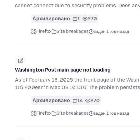
cannot connect due to security problems. Does 
Архивировано
1
270
Firefox
Site breakages
задан 1 год назад
Washington Post main page not loading
As of February 13, 2025 the front page of the Wash
115.20.0esr in Mac OS 10.13.6. The problem persist
Архивировано
14
270
Firefox
Site breakages
задан 1 год назад