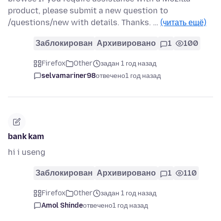
product, please submit a new question to
/questions/new with details. Thanks. …
(читать ещё)
Заблокирован
Архивировано
1
100
Firefox
Other
задан 1 год назад
selvamariner98
отвечено
1 год назад
bank kam
hi i useng
Заблокирован
Архивировано
1
110
Firefox
Other
задан 1 год назад
Amol Shinde
отвечено
1 год назад