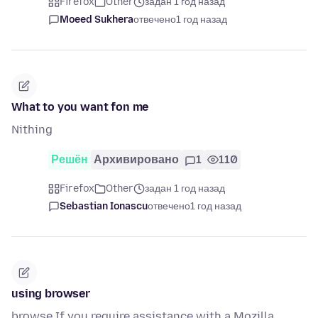
Firefox
Other
задан 1 год назад
Moeed Sukhera
отвечено
1 год назад
What to you want fon me
Nithing
Решён
Архивировано
1
110
Firefox
Other
задан 1 год назад
Sebastian Ionascu
отвечено
1 год назад
using browser
browse If you require assistance with a Mozilla