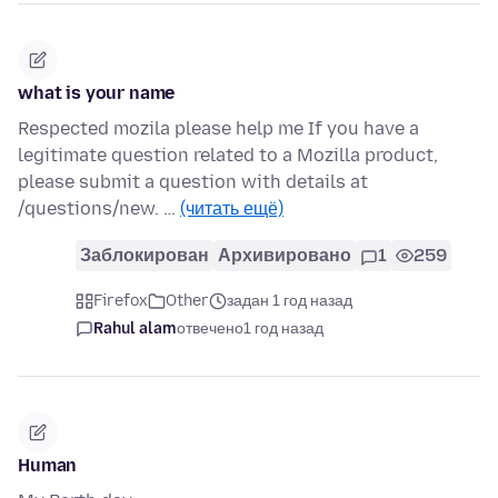
what is your name
Respected mozila please help me If you have a
legitimate question related to a Mozilla product,
please submit a question with details at
/questions/new. …
(читать ещё)
Заблокирован
Архивировано
1
259
Firefox
Other
задан 1 год назад
Rahul alam
отвечено
1 год назад
Human