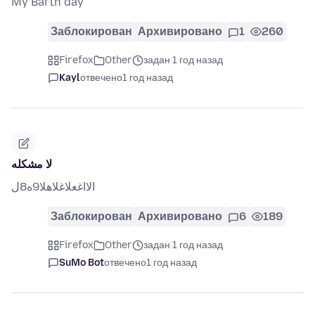
My Barth day
Заблокирован
Архивировано
1
260
Firefox
Other
задан 1 год назад
Kayl
отвечено
1 год назад
لا مشكله
الااغعلاغلاهلا9ه8ل
Заблокирован
Архивировано
6
189
Firefox
Other
задан 1 год назад
SuMo Bot
отвечено
1 год назад