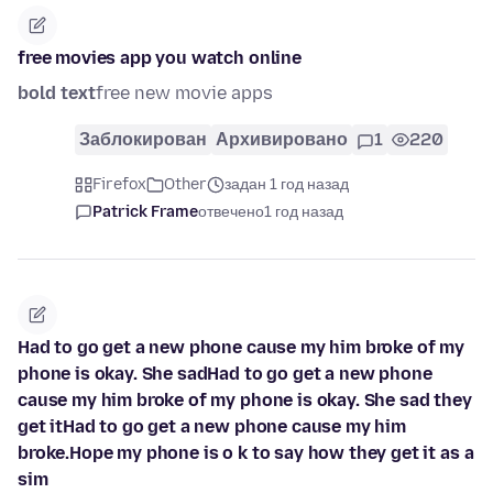
free movies app you watch online
bold text
free new movie apps
Заблокирован
Архивировано
1
220
Firefox
Other
задан 1 год назад
Patrick Frame
отвечено
1 год назад
Had to go get a new phone cause my him broke of my
phone is okay. She sadHad to go get a new phone
cause my him broke of my phone is okay. She sad they
get itHad to go get a new phone cause my him
broke.Hope my phone is o k to say how they get it as a
sim