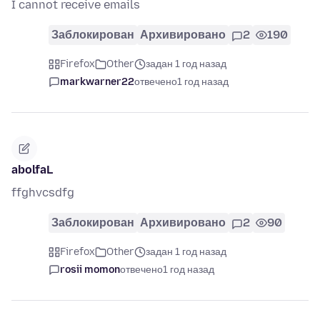
I cannot receive emails
Заблокирован
Архивировано
2
190
Firefox
Other
задан 1 год назад
markwarner22
отвечено
1 год назад
abolfaL
ffghvcsdfg
Заблокирован
Архивировано
2
90
Firefox
Other
задан 1 год назад
rosii momon
отвечено
1 год назад