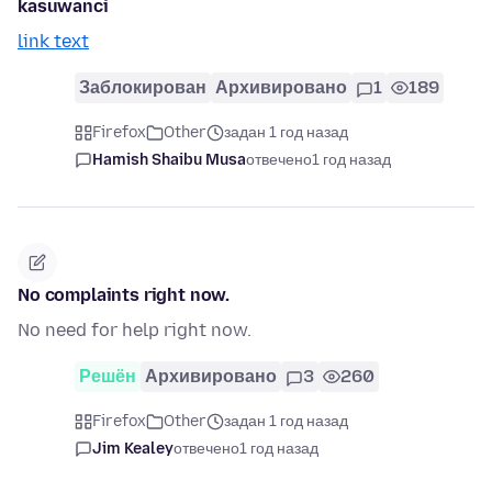
kasuwanci
link text
Заблокирован
Архивировано
1
189
Firefox
Other
задан 1 год назад
Hamish Shaibu Musa
отвечено
1 год назад
No complaints right now.
No need for help right now.
Решён
Архивировано
3
260
Firefox
Other
задан 1 год назад
Jim Kealey
отвечено
1 год назад