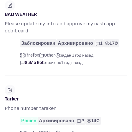
BAD WEATHER
Please update my info and approve my cash app
debit card
Заблокирован
Архивировано
1
170
Firefox
Other
задан 1 год назад
SuMo Bot
отвечено
1 год назад
Tarker
Phone number taraker
Решён
Архивировано
2
140