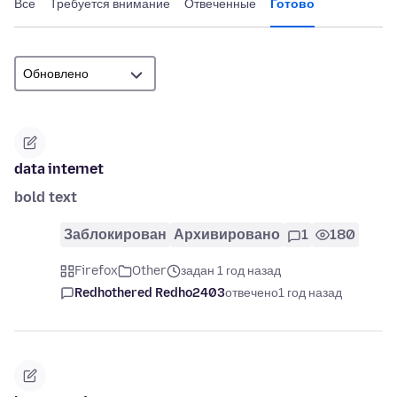
Все
Требуется внимание
Отвеченные
Готово
data internet
bold text
Заблокирован
Архивировано
1
180
Firefox
Other
задан 1 год назад
Redhothered Redho2403
отвечено
1 год назад