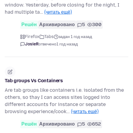
window. Yesterday, before closing for the night, I
had multiple ta…
(читать ещё)
Решён
Архивировано
5
300
Firefox
Tabs
задан 1 год назад
JosieR
отвечено
1 год назад
Tab groups Vs Containers
Are tab groups like containers i.e. isolated from the
others, so thay I can access sites logged into
different accounts for instance or separate
browsing experience/cook…
(читать ещё)
Решён
Архивировано
5
652