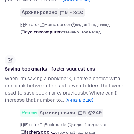
Архивировано
6
210
Firefox
Home screen
задан 1 год назад
cyclonecomputer
отвечено
1 год назад
Saving bookmarks - folder suggestions
When I'm saving a bookmark, I have a choice with
one click between the last seven folders that were
used to save bookmarks previously. Where can I
increase that number to…
(читать ещё)
Решён
Архивировано
5
249
Firefox
Bookmarks
задан 1 год назад
jscher2000 -...
отвечено
1 год назад