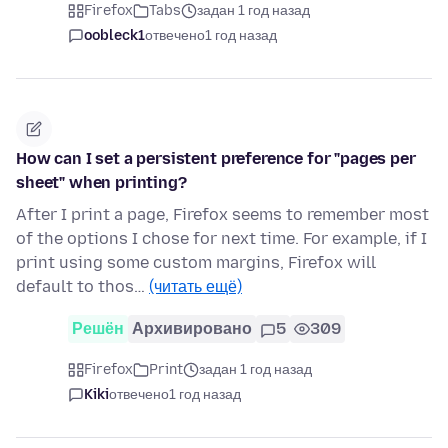
Firefox
Tabs
задан 1 год назад
oobleck1
отвечено
1 год назад
How can I set a persistent preference for "pages per
sheet" when printing?
After I print a page, Firefox seems to remember most
of the options I chose for next time. For example, if I
print using some custom margins, Firefox will
default to thos…
(читать ещё)
Решён
Архивировано
5
309
Firefox
Print
задан 1 год назад
Kiki
отвечено
1 год назад