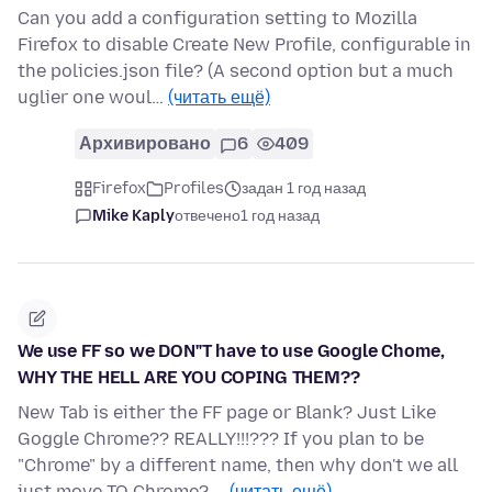
Can you add a configuration setting to Mozilla
Firefox to disable Create New Profile, configurable in
the policies.json file? (A second option but a much
uglier one woul…
(читать ещё)
Архивировано
6
409
Firefox
Profiles
задан 1 год назад
Mike Kaply
отвечено
1 год назад
We use FF so we DON"T have to use Google Chome,
WHY THE HELL ARE YOU COPING THEM??
New Tab is either the FF page or Blank? Just Like
Goggle Chrome?? REALLY!!!??? If you plan to be
"Chrome" by a different name, then why don't we all
just move TO Chrome? …
(читать ещё)