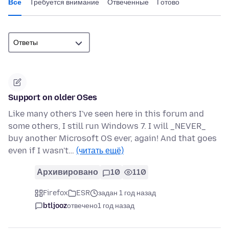
Все
Требуется внимание
Отвеченные
Готово
Support on older OSes
Like many others I've seen here in this forum and
some others, I still run Windows 7. I will _NEVER_
buy another Microsoft OS ever, again! And that goes
even if I wasn't…
(читать ещё)
Архивировано
10
110
Firefox
ESR
задан 1 год назад
btljooz
отвечено
1 год назад