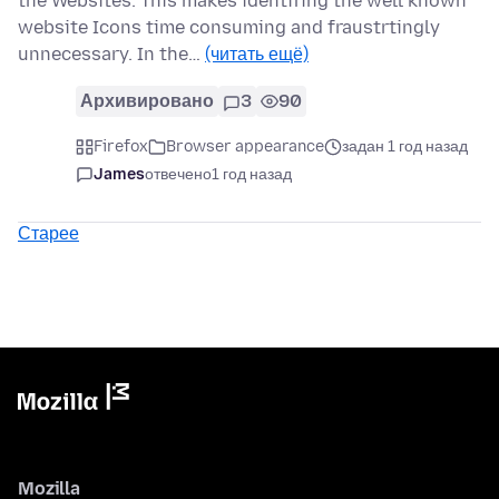
the Websites. This makes identifing the well known
website Icons time consuming and fraustrtingly
unnecessary. In the…
(читать ещё)
Архивировано
3
90
Firefox
Browser appearance
задан 1 год назад
James
отвечено
1 год назад
Старее
Mozilla