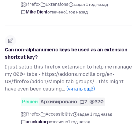
Firefox
Extensions
задан 1 год назад
Mike Diehl
отвечено
1 год назад
Can non-alphanumeric keys be used as an extension
shortcut key?
I just setup this firefox extension to help me manage
my 800+ tabs - https://addons.mozilla.org/en-
US/firefox/addon/simple-tab-groups/ . This might
have even been causing…
(читать ещё)
Решён
Архивировано
7
370
Firefox
Accessibility
задан 1 год назад
arunkakorp
отвечено
1 год назад