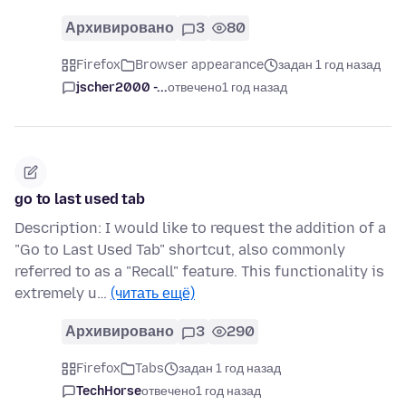
Архивировано
3
80
Firefox
Browser appearance
задан 1 год назад
jscher2000 -...
отвечено
1 год назад
go to last used tab
Description: I would like to request the addition of a
"Go to Last Used Tab" shortcut, also commonly
referred to as a "Recall" feature. This functionality is
extremely u…
(читать ещё)
Архивировано
3
290
Firefox
Tabs
задан 1 год назад
TechHorse
отвечено
1 год назад