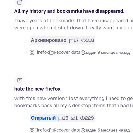
All my history and booksmrks have disappeared.
I have years of bookmarks that have disappeared an
were open when it shut down. I really want my bo
Архивировано
17
318
Firefox
Recover data
задан 9 месяцев назад
hate the new firefox
with this new version i lost everything i need to g
bookmarks back all my s desktop items that i had 
Открытый
15
1
229
Firefox
Recover data
задан 5 месяцев назад