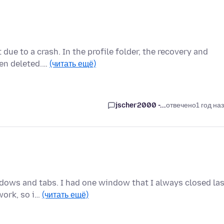
 due to a crash. In the profile folder, the recovery and
een deleted.…
(читать ещё)
jscher2000 -...
отвечено
1 год на
dows and tabs. I had one window that I always closed las
work, so i…
(читать ещё)