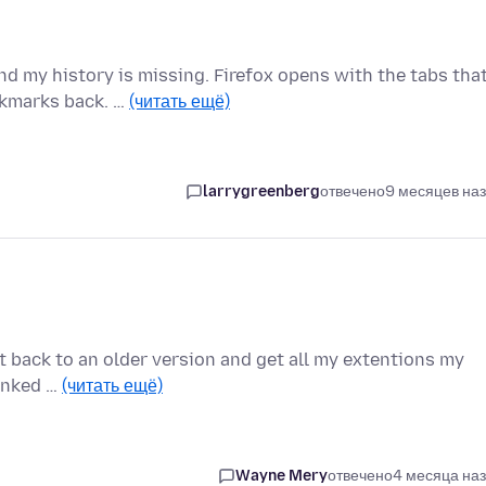
d my history is missing. Firefox opens with the tabs tha
okmarks back. …
(читать ещё)
larrygreenberg
отвечено
9 месяцев на
et back to an older version and get all my extentions my
linked …
(читать ещё)
Wayne Mery
отвечено
4 месяца на