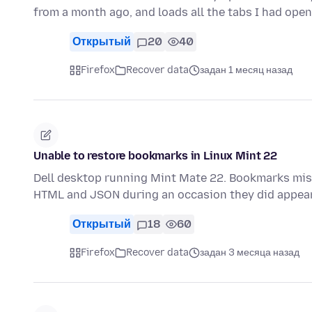
from a month ago, and loads all the tabs I had ope
Открытый
20
40
Firefox
Recover data
задан 1 месяц назад
Unable to restore bookmarks in Linux Mint 22
Dell desktop running Mint Mate 22. Bookmarks mi
HTML and JSON during an occasion they did appea
Открытый
18
60
Firefox
Recover data
задан 3 месяца назад