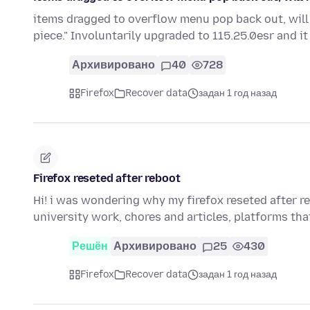
items dragged to overflow menu pop back out, will n
piece." Involuntarily upgraded to 115.25.0esr and it 
Архивировано
40
728
Firefox
Recover data
задан 1 год назад
Firefox reseted after reboot
Hi! i was wondering why my firefox reseted after r
university work, chores and articles, platforms th
Решён
Архивировано
25
430
Firefox
Recover data
задан 1 год назад