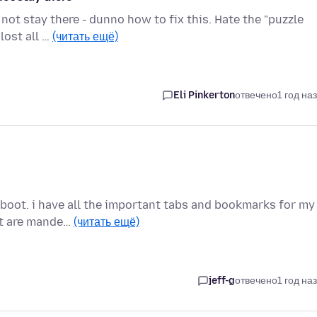
ot stay there - dunno how to fix this. Hate the "puzzle
lost all …
(читать ещё)
Eli Pinkerton
отвечено
1 год на
eboot. i have all the important tabs and bookmarks for my
at are mande…
(читать ещё)
jeff-g
отвечено
1 год на