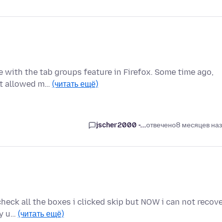
e with the tab groups feature in Firefox. Some time ago,
hat allowed m…
(читать ещё)
jscher2000 -...
отвечено
8 месяцев на
 check all the boxes i clicked skip but NOW i can not recov
ay u…
(читать ещё)