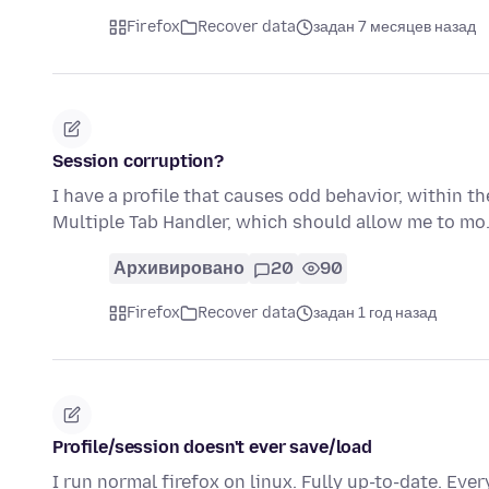
Firefox
Recover data
задан 7 месяцев назад
Session corruption?
I have a profile that causes odd behavior, within the 
Multiple Tab Handler, which should allow me to m
Архивировано
20
90
Firefox
Recover data
задан 1 год назад
Profile/session doesn't ever save/load
I run normal firefox on linux. Fully up-to-date. Every