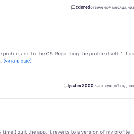
cdnred
отвечено
4 месяца на
profile, and to the OS. Regarding the profile itself: 1. I u
o…
(читать ещё)
jscher2000 -...
отвечено
1 год на
 time I quit the app, it reverts to a version of my profile