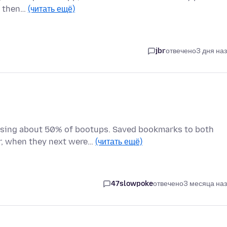
n then…
(читать ещё)
jbr
отвечено
3 дня на
ssing about 50% of bootups. Saved bookmarks to both
r, when they next were…
(читать ещё)
47slowpoke
отвечено
3 месяца на