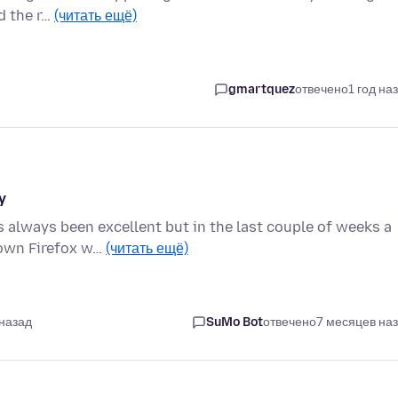
nd the r…
(читать ещё)
gmartquez
отвечено
1 год на
y
s always been excellent but in the last couple of weeks a
down Firefox w…
(читать ещё)
 назад
SuMo Bot
отвечено
7 месяцев на