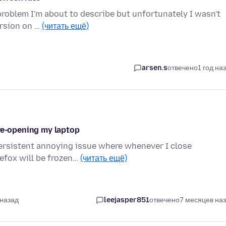
 problem I'm about to describe but unfortunately I wasn't
ersion on …
(читать ещё)
arsen.s
отвечено
1 год на
 re-opening my laptop
persistent annoying issue where whenever I close
refox will be frozen…
(читать ещё)
 назад
leejasper851
отвечено
7 месяцев на