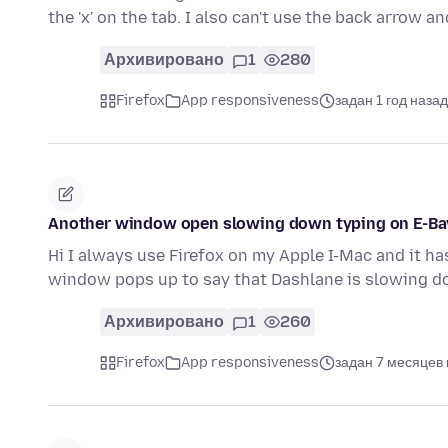
the 'x' on the tab. I also can't use the back arrow a
Архивировано
1
280
Firefox
App responsiveness
задан 1 год назад
Another window open slowing down typing on E-Ba
Hi I always use Firefox on my Apple I-Mac and it ha
window pops up to say that Dashlane is slowing 
Архивировано
1
260
Firefox
App responsiveness
задан 7 месяцев