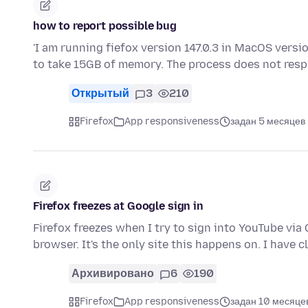
how to report possible bug
'I am running fiefox version 147.0.3 in MacOS versio
to take 15GB of memory. The process does not res
Открытый
3
210
Firefox
App responsiveness
задан 5 месяцев
Firefox freezes at Google sign in
Firefox freezes when I try to sign into YouTube via
browser. It's the only site this happens on. I have 
Архивировано
6
190
Firefox
App responsiveness
задан 10 месяце