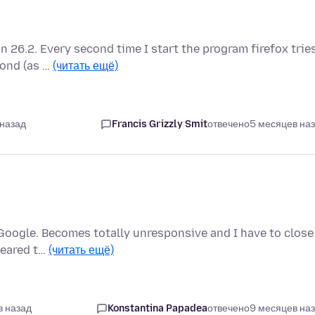
n 26.2. Every second time I start the program firefox trie
pond (as …
(читать ещё)
 назад
Francis Grizzly Smit
отвечено
5 месяцев на
 Google. Becomes totally unresponsive and I have to close
cleared t…
(читать ещё)
в назад
Konstantina Papadea
отвечено
9 месяцев на