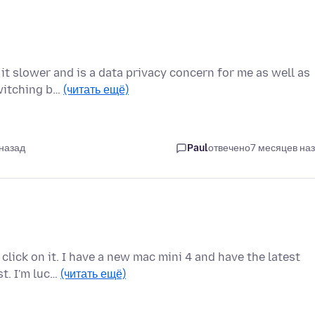
 it slower and is a data privacy concern for me as well as
switching b…
(читать ещё)
 назад
Paul
отвечено
7 месяцев на
lick on it. I have a new mac mini 4 and have the latest
st. I'm luc…
(читать ещё)