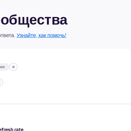
сообщества
ответа.
Узнайте, как помочь!
ния
efresh rate