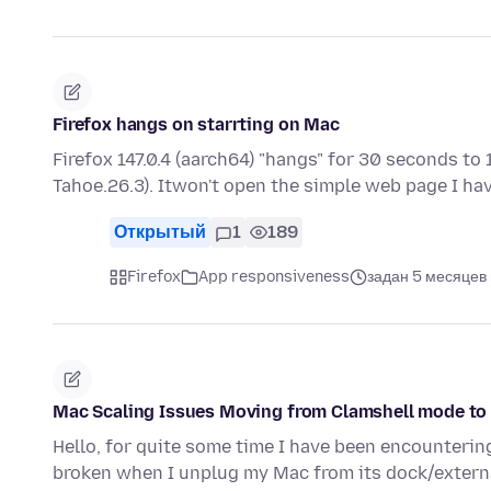
Firefox hangs on starrting on Mac
Firefox 147.0.4 (aarch64) "hangs" for 30 seconds t
Tahoe.26.3). Itwon't open the simple web page I ha
Открытый
1
189
Firefox
App responsiveness
задан 5 месяцев
Mac Scaling Issues Moving from Clamshell mode to B
Hello, for quite some time I have been encounterin
broken when I unplug my Mac from its dock/extern