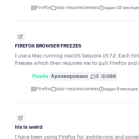
Firefox
App responsiveness
задан 10 месяце
FIREFOX BROWSER FREEZES
I use a Mac running macOS Sequoia 15.7.2. Each tim
freezes which then requires me to quit Firefox and 
Решён
Архивировано
3
300
Firefox
App responsiveness
задан 8 месяцев
his is weird
I have been using Firefox for awhile now and someth