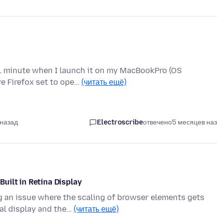
o 1 minute when I launch it on my MacBookPro (OS
ve Firefox set to ope…
(читать ещё)
 назад
Electroscribe
отвечено
5 месяцев на
uilt in Retina Display
g an issue where the scaling of browser elements gets
al display and the…
(читать ещё)