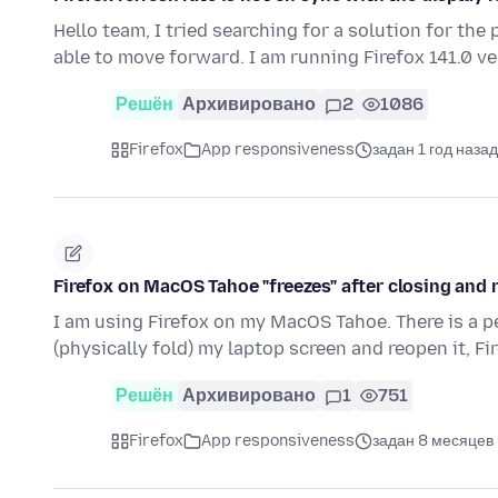
Hello team, I tried searching for a solution for the
able to move forward. I am running Firefox 141.0 v
Решён
Архивировано
2
1086
Firefox
App responsiveness
задан 1 год назад
Firefox on MacOS Tahoe "freezes" after closing and
I am using Firefox on my MacOS Tahoe. There is a 
(physically fold) my laptop screen and reopen it, Fi
Решён
Архивировано
1
751
Firefox
App responsiveness
задан 8 месяцев