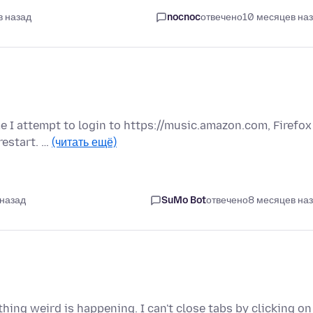
в назад
nocnoc
отвечено
10 месяцев на
e I attempt to login to https://music.amazon.com, Firefox
restart. …
(читать ещё)
 назад
SuMo Bot
отвечено
8 месяцев на
ing weird is happening. I can't close tabs by clicking on