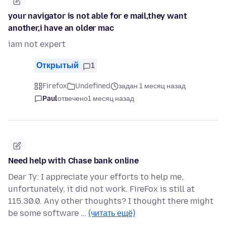
your navigator is not able for e mail,they want
another,i have an older mac
iam not expert
Открытый
1
Firefox
Undefined
задан 1 месяц назад
Paul
отвечено
1 месяц назад
Need help with Chase bank online
Dear Ty: I appreciate your efforts to help me,
unfortunately, it did not work. FireFox is still at
115.30.0. Any other thoughts? I thought there might
be some software …
(читать ещё)