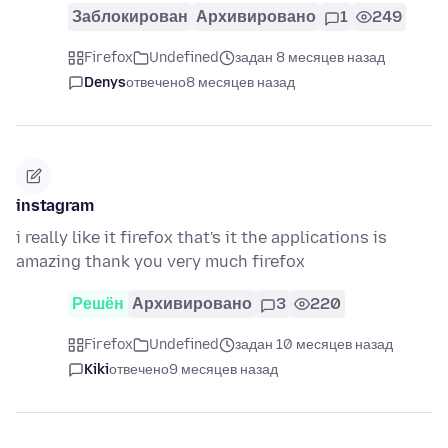
Заблокирован
Архивировано
1
249
Firefox
Undefined
задан 8 месяцев назад
Denys
отвечено
8 месяцев назад
instagram
i really like it firefox that's it the applications is
amazing thank you very much firefox
Решён
Архивировано
3
220
Firefox
Undefined
задан 10 месяцев назад
Kiki
отвечено
9 месяцев назад