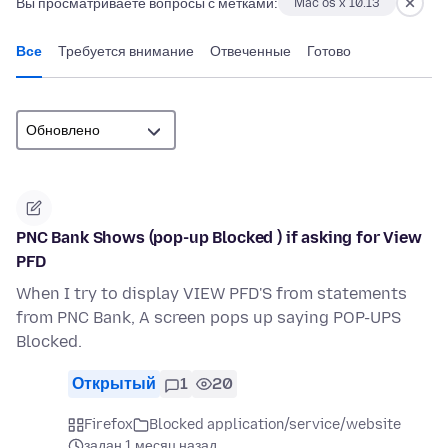
Вы просматриваете вопросы с метками:
Mac os x 10.13
Все
Требуется внимание
Отвеченные
Готово
PNC Bank Shows (pop-up Blocked ) if asking for View
PFD
When I try to display VIEW PFD'S from statements
from PNC Bank, A screen pops up saying POP-UPS
Blocked.
Открытый
1
20
Firefox
Blocked application/service/website
задан 1 месяц назад