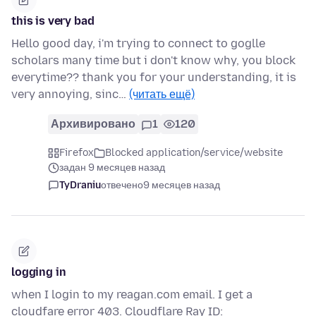
this is very bad
Hello good day, i'm trying to connect to goglle
scholars many time but i don't know why, you block
everytime?? thank you for your understanding, it is
very annoying, sinc…
(читать ещё)
Архивировано
1
120
Firefox
Blocked application/service/website
задан 9 месяцев назад
TyDraniu
отвечено
9 месяцев назад
logging in
when I login to my reagan.com email. I get a
cloudfare error 403. Cloudflare Ray ID: