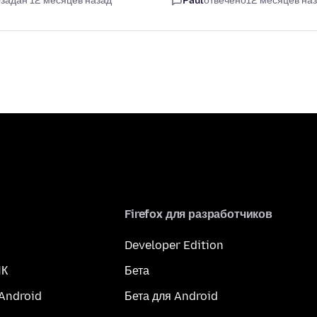
задан 12 месяцев назад
Paul
отвечено
12 месяцев на
Firefox для разработчиков
Developer Edition
ПК
Бета
 Android
Бета для Android