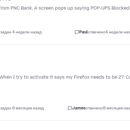
 from PNC Bank, A screen pops up saying POP-UPS Blocked
задан 4 недели назад
Paul
отвечено
4 недели на
hen I try to activate it says my Firefox needs to be 27. C
задан 8 месяцев назад
James
отвечено
8 месяцев на