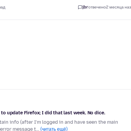
зад
jbr
отвечено
2 месяца на
 to update Firefox; I did that last week. No dice.
tain info (after I'm logged in and have seen the main
 error message t…
(читать ещё)