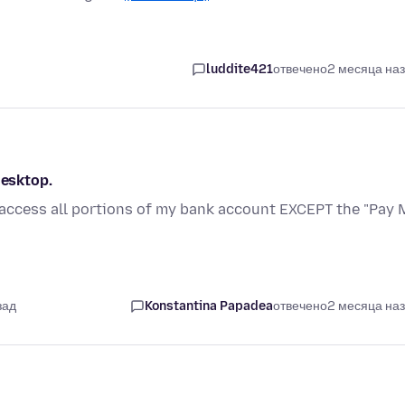
luddite421
отвечено
2 месяца на
desktop.
n access all portions of my bank account EXCEPT the "Pay
зад
Konstantina Papadea
отвечено
2 месяца на