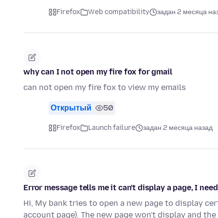
Firefox
Web compatibility
задан 2 месяца на
why can I not open my fire fox for gmail
can not open my fire fox to view my emails
Открытый
50
Firefox
Launch failure
задан 2 месяца назад
Error message tells me it can't display a page, I need
Hi, My bank tries to open a new page to display cer
account page). The new page won't display and the