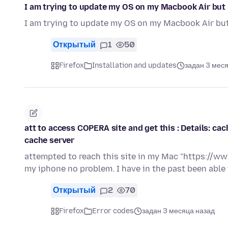
I am trying to update my OS on my Macbook Air but n
I am trying to update my OS on my Macbook Air but 
Открытый
1
50
Firefox
Installation and updates
задан 3 мес
att to access COPERA site and get this : Details:
cache server
attempted to reach this site in my Mac "https://ww
my iphone no problem. I have in the past been able
Открытый
2
70
Firefox
Error codes
задан 3 месяца назад