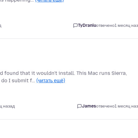
д
TyDraniu
отвечено
1 месяц на
 found that it wouldn't install. This Mac runs Sierra,
 do I submit f…
(читать ещё)
ц назад
James
отвечено
1 месяц на