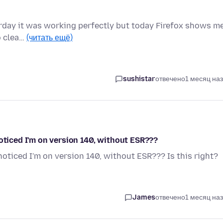
terday it was working perfectly but today Firefox shows m
to clea…
(читать ещё)
sushistar
отвечено
1 месяц на
noticed I'm on version 140, without ESR???
noticed I'm on version 140, without ESR??? Is this right?
James
отвечено
1 месяц на