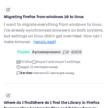
Migrating firefox from windows 10 to linux
I want to migrate everything from windows to linux,
i've already synchronised browsers on both systems,
but settings on linux didn't get overrided. How can i
make browser…
(читать ещё)
Решён
Архивировано
2
219
Firefox
Import and export settings
задан 11 месяцев назад
Xardas
отвечено
11 месяцев назад
Where do I findWhere do I find the Library in Firefox