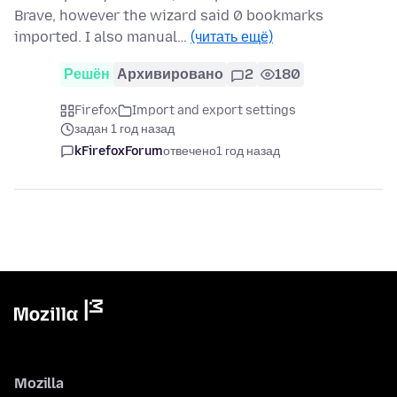
Brave, however the wizard said 0 bookmarks
imported. I also manual…
(читать ещё)
Решён
Архивировано
2
180
Firefox
Import and export settings
задан 1 год назад
kFirefoxForum
отвечено
1 год назад
Mozilla