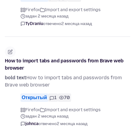
Firefox
Import and export settings
задан 2 месяца назад
TyDraniu
отвечено
2 месяца назад
How to import tabs and passwords from Brave web
browser
bold text
How to import tabs and passwords from
Brave web browser
Открытый
1
70
Firefox
Import and export settings
задан 2 месяца назад
johnca
отвечено
2 месяца назад