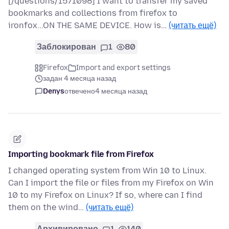
[/questions/1571098] I want to transfer my saved
bookmarks and collections from firefox to
ironfox...ON THE SAME DEVICE. How is…
(читать ещё)
Заблокирован
1
80
Firefox
Import and export settings
задан 4 месяца назад
Denys
отвечено
4 месяца назад
Importing bookmark file from Firefox
I changed operating system from Win 10 to Linux.
Can I import the file or files from my Firefox on Win
10 to my Firefox on Linux? If so, where can I find
them on the wind…
(читать ещё)
Архивировано
1
140