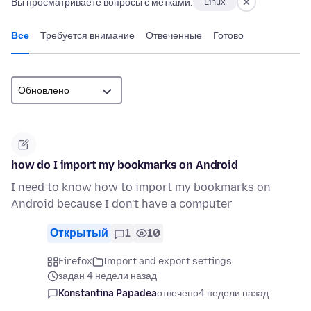
Вы просматриваете вопросы с метками:
Linux
Все
Требуется внимание
Отвеченные
Готово
how do I import my bookmarks on Android
I need to know how to import my bookmarks on
Android because I don't have a computer
Открытый
1
10
Firefox
Import and export settings
задан 4 недели назад
Konstantina Papadea
отвечено
4 недели назад