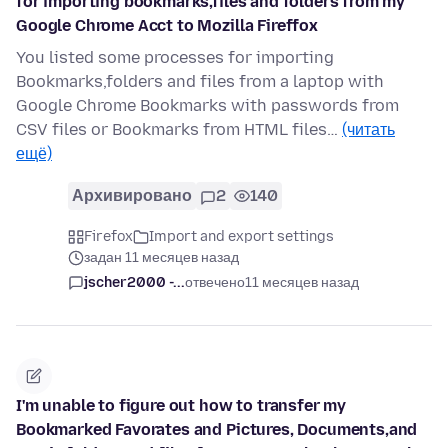
for importing bookmarks,files and folders from my
Google Chrome Acct to Mozilla Fireffox
You listed some processes for importing
Bookmarks,folders and files from a laptop with
Google Chrome Bookmarks with passwords from
CSV files or Bookmarks from HTML files…
(читать
ещё)
Архивировано
2
140
Firefox
Import and export settings
задан 11 месяцев назад
jscher2000 -...
отвечено
11 месяцев назад
I'm unable to figure out how to transfer my
Bookmarked Favorates and Pictures, Documents,and