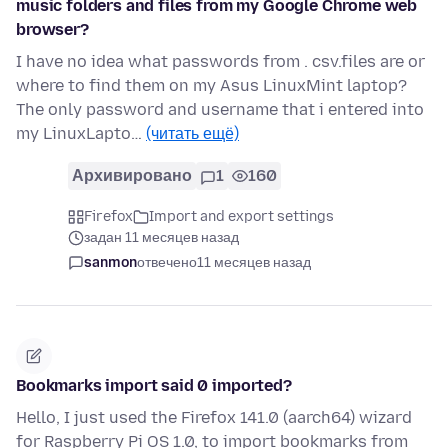
music folders and files from my Google Chrome web
browser?
I have no idea what passwords from . csv.files are or
where to find them on my Asus LinuxMint laptop?
The only password and username that i entered into
my LinuxLapto…
(читать ещё)
Архивировано
1
160
Firefox
Import and export settings
задан 11 месяцев назад
sanmon
отвечено
11 месяцев назад
Bookmarks import said 0 imported?
Hello, I just used the Firefox 141.0 (aarch64) wizard
for Raspberry Pi OS 1.0, to import bookmarks from