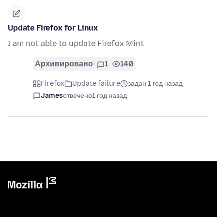
Update Firefox for Linux
I am not able to update Firefox Mint
Архивировано
1
140
Firefox
Update failure
задан 1 год назад
James
отвечено
1 год назад