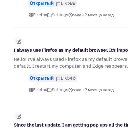
Открытый
1
89
Firefox
Settings
задан 2 месяца назад
I always use Firefox as my default browser. It's imp
Hello! I've always used Firefox as my default browse
default. I restart my computer, and Edge reappears.
Открытый
1
40
Firefox
Settings
задан 2 месяца назад
Since the last update, I am getting pop ups all the 