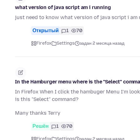
what version of java script am i running
just need to know what version of java script i am
Открытый
1
70
Firefox
Settings
задан 2 месяца назад
In the Hamburger menu where is the "Select" comm
In Firefox When I click the hambuger Menu I'm loo
is this "Select" command?
Many thanks Terry
Решён
1
70
Firefox
Settings
задан 2 месяца назад