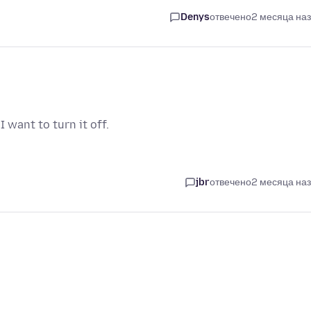
Denys
отвечено
2 месяца на
 want to turn it off.
jbr
отвечено
2 месяца на