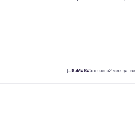
SuMo Bot
отвечено
2 месяца на