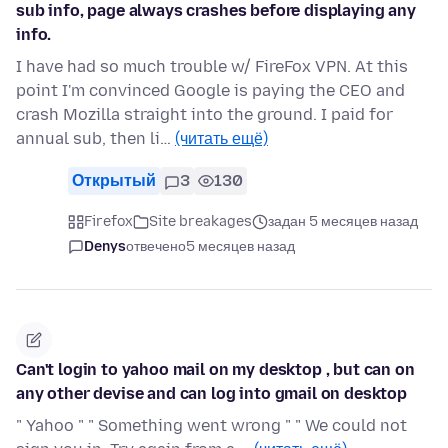
sub info, page always crashes before displaying any
info.
I have had so much trouble w/ FireFox VPN. At this
point I'm convinced Google is paying the CEO and
crash Mozilla straight into the ground. I paid for
annual sub, then li…
(читать ещё)
Открытый
3
130
Firefox
Site breakages
задан 5 месяцев назад
Denys
отвечено
5 месяцев назад
Can't login to yahoo mail on my desktop , but can on
any other devise and can log into gmail on desktop
" Yahoo " " Something went wrong " " We could not