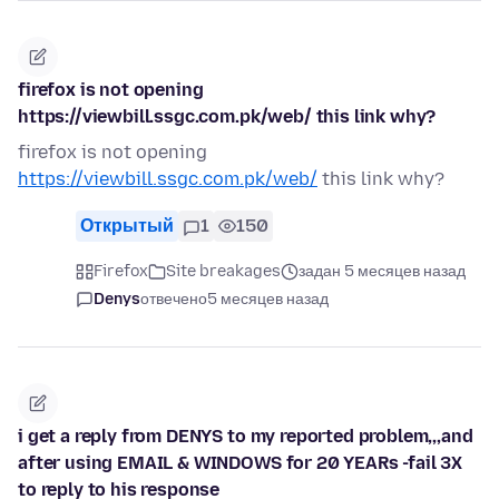
firefox is not opening
https://viewbill.ssgc.com.pk/web/ this link why?
firefox is not opening
https://viewbill.ssgc.com.pk/web/
this link why?
Открытый
1
150
Firefox
Site breakages
задан 5 месяцев назад
Denys
отвечено
5 месяцев назад
i get a reply from DENYS to my reported problem,,,and
after using EMAIL & WINDOWS for 20 YEARs -fail 3X
to reply to his response