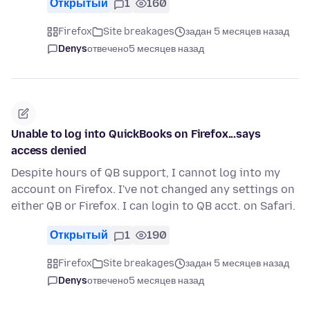
Открытый
1
160
Firefox
Site breakages
задан 5 месяцев назад
Denys
отвечено
5 месяцев назад
Unable to log into QuickBooks on Firefox...says
access denied
Despite hours of QB support, I cannot log into my
account on Firefox. I've not changed any settings on
either QB or Firefox. I can login to QB acct. on Safari.
Открытый
1
190
Firefox
Site breakages
задан 5 месяцев назад
Denys
отвечено
5 месяцев назад