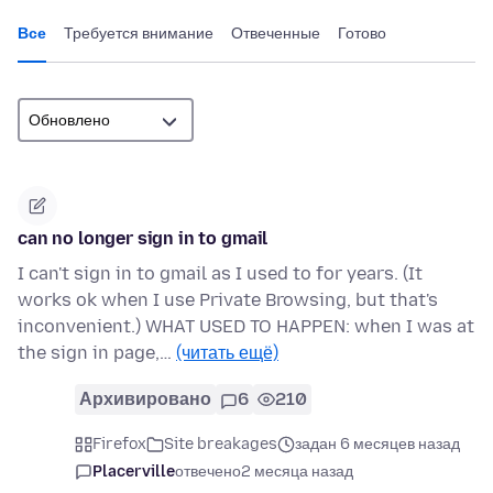
Все
Требуется внимание
Отвеченные
Готово
can no longer sign in to gmail
I can't sign in to gmail as I used to for years. (It
works ok when I use Private Browsing, but that's
inconvenient.) WHAT USED TO HAPPEN: when I was at
the sign in page,…
(читать ещё)
Архивировано
6
210
Firefox
Site breakages
задан 6 месяцев назад
Placerville
отвечено
2 месяца назад