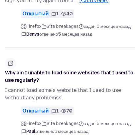
sign you in. Try again from a …
(читать ещё)
Открытый
1
40
Firefox
Site breakages
задан 5 месяцев назад
Denys
отвечено
5 месяцев назад
Why am I unable to load some websites that I used to
use regularly?
I cannot load some a website that I used to use
without any problemss.
Открытый
1
70
Firefox
Site breakages
задан 5 месяцев назад
Paul
отвечено
5 месяцев назад