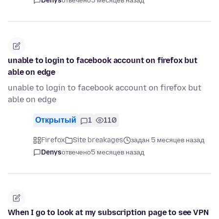
Denys
отвечено
5 месяцев назад
unable to login to facebook account on firefox but
able on edge
unable to login to facebook account on firefox but
able on edge
Открытый
1
110
Firefox
Site breakages
задан 5 месяцев назад
Denys
отвечено
5 месяцев назад
When I go to look at my subscription page to see VPN