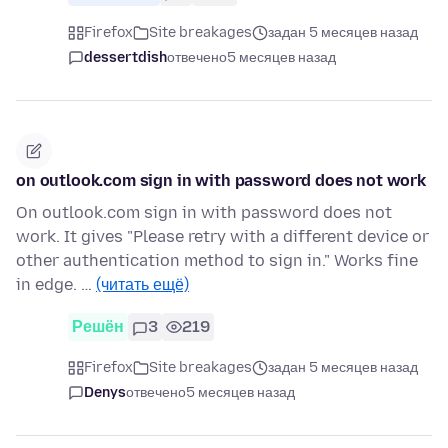
Firefox
Site breakages
задан 5 месяцев назад
dessertdish
отвечено
5 месяцев назад
on outlook.com sign in with password does not work
On outlook.com sign in with password does not
work. It gives "Please retry with a different device or
other authentication method to sign in." Works fine
in edge. …
(читать ещё)
Решён
3
219
Firefox
Site breakages
задан 5 месяцев назад
Denys
отвечено
5 месяцев назад