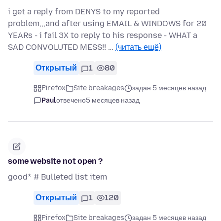
i get a reply from DENYS to my reported
problem,,,and after using EMAIL & WINDOWS for 20
YEARs - i fail 3X to reply to his response - WHAT a
SAD CONVOLUTED MESS!! …
(читать ещё)
Открытый
1
80
Firefox
Site breakages
задан 5 месяцев назад
Paul
отвечено
5 месяцев назад
some website not open ?
good* # Bulleted list item
Открытый
1
120
Firefox
Site breakages
задан 5 месяцев назад