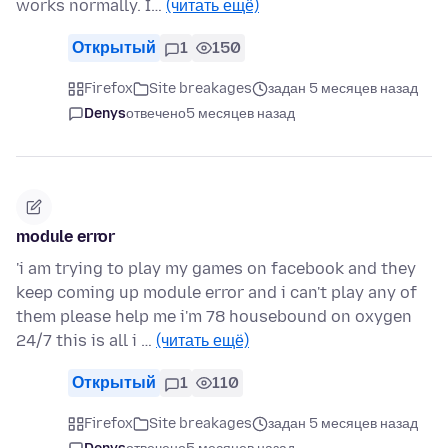
works normally. I…
(читать ещё)
Открытый
1
150
Firefox
Site breakages
задан 5 месяцев назад
Denys
отвечено
5 месяцев назад
module error
'i am trying to play my games on facebook and they
keep coming up module error and i can't play any of
them please help me i'm 78 housebound on oxygen
24/7 this is all i …
(читать ещё)
Открытый
1
110
Firefox
Site breakages
задан 5 месяцев назад