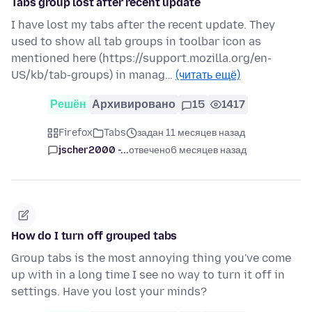
Tabs group lost after recent update
I have lost my tabs after the recent update. They
used to show all tab groups in toolbar icon as
mentioned here (https://support.mozilla.org/en-
US/kb/tab-groups) in manag…
(читать ещё)
Решён
Архивировано
15
1417
Firefox
Tabs
задан 11 месяцев назад
jscher2000 -...
отвечено
6 месяцев назад
How do I turn off grouped tabs
Group tabs is the most annoying thing you've come
up with in a long time I see no way to turn it off in
settings. Have you lost your minds?