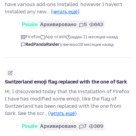
have various add-ons installed, however I haven't
installed any new…
(читать ещё)
Решён
Архивировано
5
643
Firefox
App crash
задан 11 месяцев назад
RedPandaRaider
отвечено
10 месяцев назад
Switzerland emoji flag replaced with the one of Sark
Hi, I discovered today that the installation of Firefox
I have has modified some emoji, like the flag of
Switzerland has been replaced with the one from
Sark. See the scr…
(читать ещё)
Решён
Архивировано
7
309