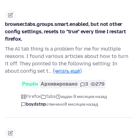
browser.tabs.groups.smart.enabled, but not other
config settings, resets to "true" every time I restart
firefox.
The AI tab thing is a problem for me for multiple
reasons. I found various articles about how to turn
it off. They pointed to the following setting: In
about:config set t…
(читать ещё)
Решён
Архивировано
3
279
Firefox
Tabs
задан 8 месяцев назад
boydstnp
отвечено
8 месяцев назад