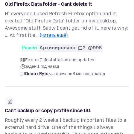
Old Firefox Data folder - Cant delete it
Hi everyone I used Refresh Firefox option and it
created "Old Firefox Data" folder on my desktop.
Awesome stuff. Sadly I cant get rid of it, here is why:
1. At first it s…
(читать ещё)
Решён
Архивировано
2
995
Firefox
Installation and updates
задан 1 год назад
Dmitri Rytsk...
отвечено
8 месяцев назад
Can't backup or copy profile since 141
Roughly every 2 weeks I backup important files to a
external hard drive. One of the things I always