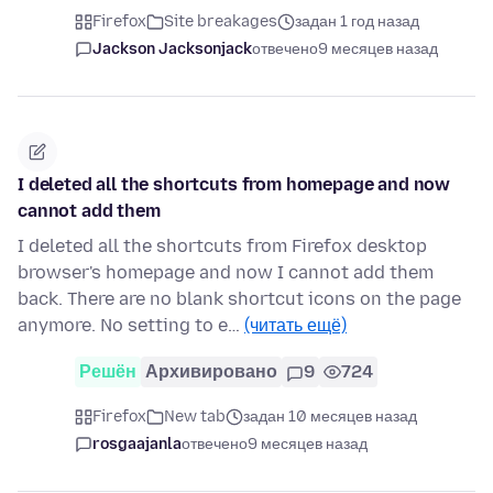
Firefox
Site breakages
задан 1 год назад
Jackson Jacksonjack
отвечено
9 месяцев назад
I deleted all the shortcuts from homepage and now
cannot add them
I deleted all the shortcuts from Firefox desktop
browser's homepage and now I cannot add them
back. There are no blank shortcut icons on the page
anymore. No setting to e…
(читать ещё)
Решён
Архивировано
9
724
Firefox
New tab
задан 10 месяцев назад
rosgaajanla
отвечено
9 месяцев назад