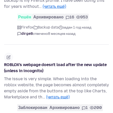
backup is my Firefox profile. I have been doing this
for years without…
(читать ещё)
Решён
Архивировано
16
953
Firefox
Backup data
задан 1 год назад
dirge8
отвечено
8 месяцев назад
ROBLOX's webpage doesn't load after the new update
(unless in incognito)
The issue is very simple. When loading into the
roblox website, the page becomes almost completely
empty aside from the buttons at the top like Charts,
Marketplace and th…
(читать ещё)
Заблокирован
Архивировано
1
200