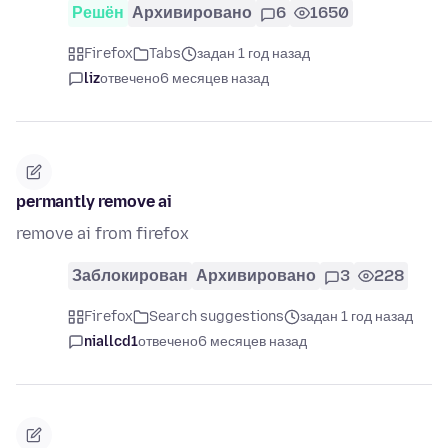
Решён
Архивировано
6
1650
Firefox
Tabs
задан 1 год назад
liz
отвечено
6 месяцев назад
permantly remove ai
remove ai from firefox
Заблокирован
Архивировано
3
228
Firefox
Search suggestions
задан 1 год назад
niallcd1
отвечено
6 месяцев назад