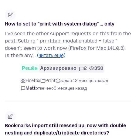
How to set to "print with system dialog" ... only
I've seen the other support requests on this from the
past. Setting " print.tab_modal.enabled = false "
doesn't seem to work now (Firefox for Mac 141.0.3).
Is there any…
(читать ещё)
Решён
Архивировано
2
358
Firefox
Print
задан 12 месяцев назад
Matt
отвечено
9 месяцев назад
Bookmarks import still messed up, now with double
nesting and duplicate/triplicate directories?