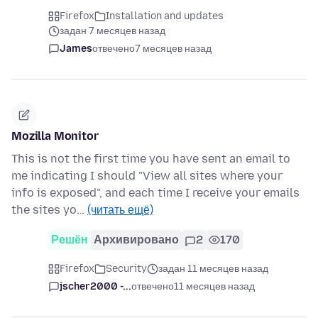
Firefox
Installation and updates
задан 7 месяцев назад
James
отвечено
7 месяцев назад
Mozilla Monitor
This is not the first time you have sent an email to
me indicating I should "View all sites where your
info is exposed", and each time I receive your emails
the sites yo…
(читать ещё)
Решён
Архивировано
2
170
Firefox
Security
задан 11 месяцев назад
jscher2000 -...
отвечено
11 месяцев назад