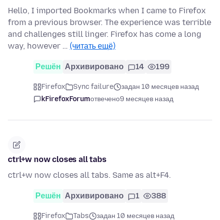
Hello, I imported Bookmarks when I came to Firefox
from a previous browser. The experience was terrible
and challenges still linger. Firefox has come a long
way, however …
(читать ещё)
Решён
Архивировано
14
199
Firefox
Sync failure
задан 10 месяцев назад
kFirefoxForum
отвечено
9 месяцев назад
ctrl+w now closes all tabs
ctrl+w now closes all tabs. Same as alt+F4.
Решён
Архивировано
1
388
Firefox
Tabs
задан 10 месяцев назад