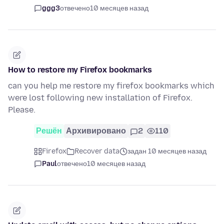
ggg3
отвечено
10 месяцев назад
How to restore my Firefox bookmarks
can you help me restore my firefox bookmarks which
were lost following new installation of Firefox.
Please.
Решён
Архивировано
2
110
Firefox
Recover data
задан 10 месяцев назад
Paul
отвечено
10 месяцев назад