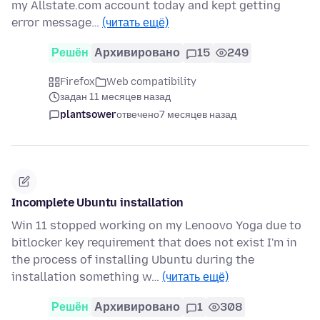
my Allstate.com account today and kept getting
error message…
(читать ещё)
Решён
Архивировано
15
249
Firefox
Web compatibility
задан 11 месяцев назад
plantsower
отвечено
7 месяцев назад
Incomplete Ubuntu installation
Win 11 stopped working on my Lenoovo Yoga due to
bitlocker key requirement that does not exist I'm in
the process of installing Ubuntu during the
installation something w…
(читать ещё)
Решён
Архивировано
1
308