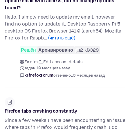
Update email with access, but no change options
found?
Hello, I simply need to update my email, however
find no option to update it. Desktop Raspberry Pi 5
desktop OS Firefox Browser 141.0 (aarch64), Mozilla
Firefox for Raspb…
(читать ещё)
Решён
Архивировано
2
329
Firefox
Edit account details
задан 10 месяцев назад
kFirefoxForum
отвечено
10 месяцев назад
Firefox tabs crashing constantly
Since a few weeks I have been encountering an issue
where tabs in Firefox would frequently crash. I do