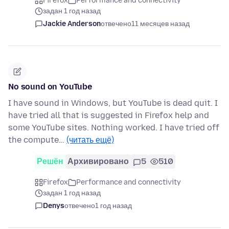
Firefox
Performance and connectivity
задан 1 год назад
Jackie Anderson
отвечено
11 месяцев назад
No sound on YouTube
I have sound in Windows, but YouTube is dead quit. I
have tried all that is suggested in Firefox help and
some YouTube sites. Nothing worked. I have tried off
the compute…
(читать ещё)
Решён
Архивировано
5
510
Firefox
Performance and connectivity
задан 1 год назад
Denys
отвечено
1 год назад