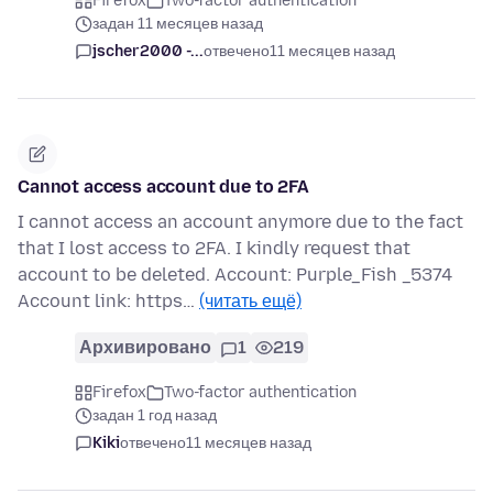
Firefox
Two-factor authentication
задан 11 месяцев назад
jscher2000 -...
отвечено
11 месяцев назад
Cannot access account due to 2FA
I cannot access an account anymore due to the fact
that I lost access to 2FA. I kindly request that
account to be deleted. Account: Purple_Fish _5374
Account link: https…
(читать ещё)
Архивировано
1
219
Firefox
Two-factor authentication
задан 1 год назад
Kiki
отвечено
11 месяцев назад