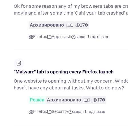
Ok for some reason any of my browsers tabs are cra
movie and after some time 'Gah! your tab crashed' a
Архивировано
1
170
Firefox
App crash
задан 1 год назад
"Malware" tab is opening every Firefox launch
One website is opening without my concern. Windo
hasn't have any abnormal tasks. What to do now?
Решён
Архивировано
1
170
Firefox
Security
задан 1 год назад