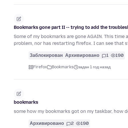
Bookmarks gone part II -- trying to add the troubles
Some of my bookmarks are gone AGAIN. This time add
problem, nor has restarting firefox. I can see that 
Заблокирован
Архивировано
1
190
Firefox
Bookmarks
задан 1 год назад
bookmarks
some how my bookmarks got on my taskbar, how do
Архивировано
2
190