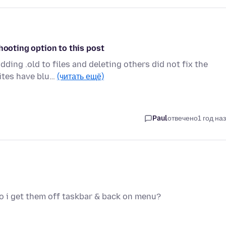
hooting option to this post
ing .old to files and deleting others did not fix the
sites have blu…
(читать ещё)
Paul
отвечено
1 год на
 i get them off taskbar & back on menu?