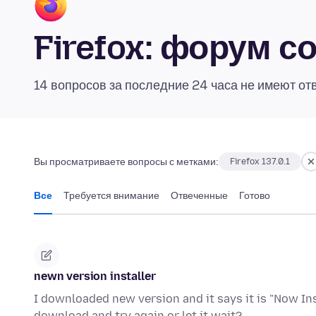
Firefox: форум 
14 вопросов за последние 24 часа не имеют от
Вы просматриваете вопросы с метками:
Firefox 137.0.1
Все
Требуется внимание
Отвеченные
Готово
newn version installer
I downloaded new version and it says it is "Now Inst
download and try again or let it wait?