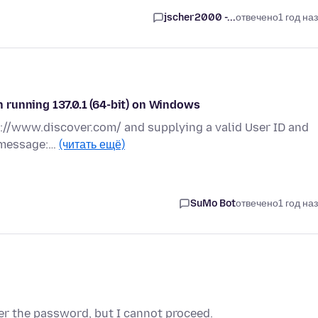
jscher2000 -...
отвечено
1 год на
 running 137.0.1 (64-bit) on Windows
s://www.discover.com/ and supplying a valid User ID and
g message:…
(читать ещё)
SuMo Bot
отвечено
1 год на
ter the password, but I cannot proceed.