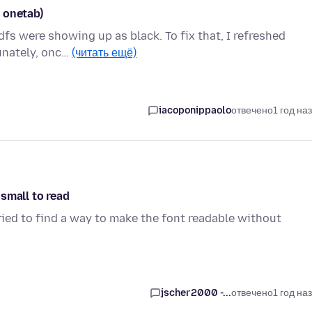
 onetab)
dfs were showing up as black. To fix that, I refreshed
tunately, onc…
(читать ещё)
iacoponippaolo
отвечено
1 год на
 small to read
 tried to find a way to make the font readable without
jscher2000 -...
отвечено
1 год на