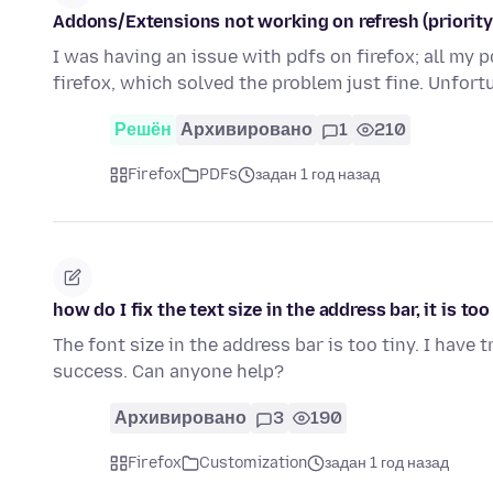
Addons/Extensions not working on refresh (priority
I was having an issue with pdfs on firefox; all my p
firefox, which solved the problem just fine. Unfor
Решён
Архивировано
1
210
Firefox
PDFs
задан 1 год назад
how do I fix the text size in the address bar, it is too
The font size in the address bar is too tiny. I have
success. Can anyone help?
Архивировано
3
190
Firefox
Customization
задан 1 год назад