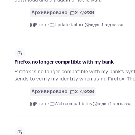
Архивировано
2
239
Firefox
Update failure
задан 1 год назад
Firefox no longer compatible with my bank
Firefox is no longer compatible with my bank's syst
sends to verify my identity when using Firefox. T
Архивировано
3
230
Firefox
Web compatibility
задан 1 год назад