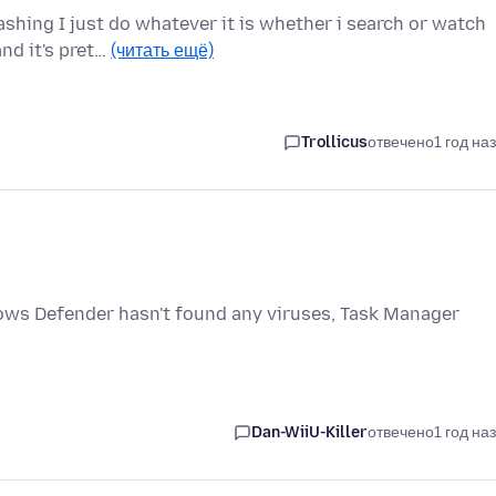
shing I just do whatever it is whether i search or watch
nd it's pret…
(читать ещё)
Trollicus
отвечено
1 год на
ws Defender hasn't found any viruses, Task Manager
Dan-WiiU-Killer
отвечено
1 год на