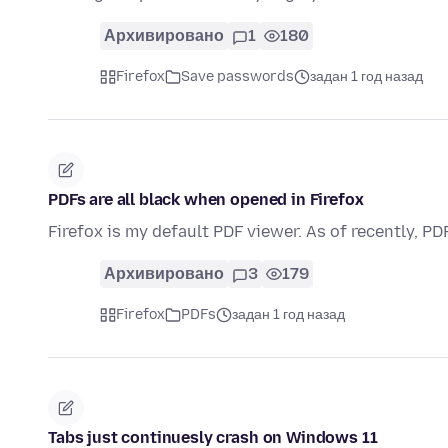
Архивировано
1
180
Firefox
Save passwords
задан 1 год назад
PDFs are all black when opened in Firefox
Firefox is my default PDF viewer. As of recently, PD
Архивировано
3
179
Firefox
PDFs
задан 1 год назад
Tabs just continuesly crash on Windows 11