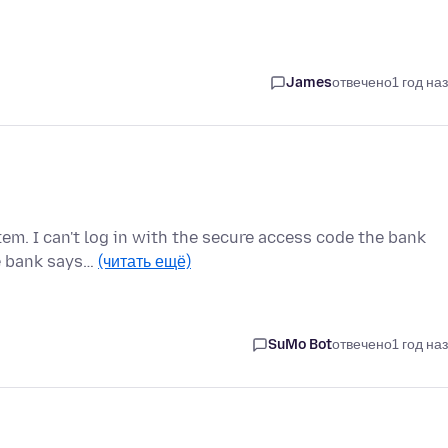
James
отвечено
1 год на
em. I can't log in with the secure access code the bank
he bank says…
(читать ещё)
SuMo Bot
отвечено
1 год на