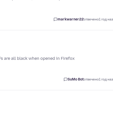
markwarner22
отвечено
1 год на
Fs are all black when opened in Firefox
SuMo Bot
отвечено
1 год на