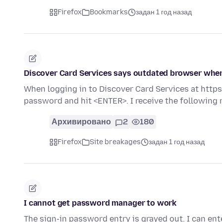
Firefox
Bookmarks
задан 1 год назад
Discover Card Services says outdated browser when
When logging in to Discover Card Services at http
password and hit <ENTER>. I receive the followin
Архивировано
2
180
Firefox
Site breakages
задан 1 год назад
I cannot get password manager to work
The sign-in password entry is grayed out. I can en