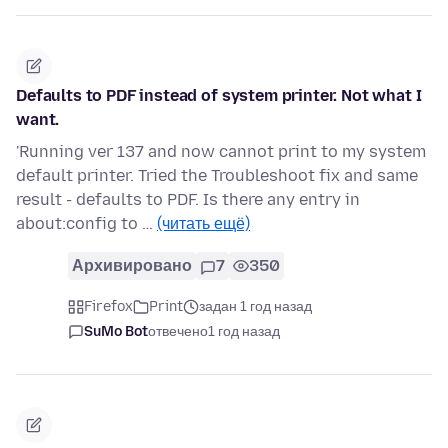
Defaults to PDF instead of system printer. Not what I
want.
'Running ver 137 and now cannot print to my system
default printer. Tried the Troubleshoot fix and same
result - defaults to PDF. Is there any entry in
about:config to …
(читать ещё)
Архивировано
7
350
Firefox
Print
задан 1 год назад
SuMo Bot
отвечено
1 год назад