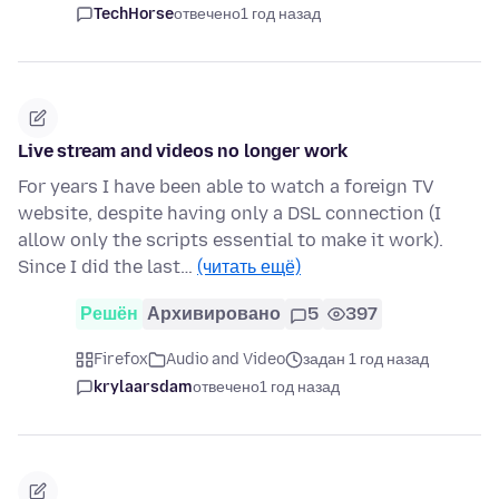
TechHorse
отвечено
1 год назад
Live stream and videos no longer work
For years I have been able to watch a foreign TV
website, despite having only a DSL connection (I
allow only the scripts essential to make it work).
Since I did the last…
(читать ещё)
Решён
Архивировано
5
397
Firefox
Audio and Video
задан 1 год назад
krylaarsdam
отвечено
1 год назад