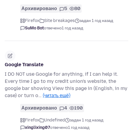
Архивировано
5
80
Firefox
Site breakages
задан 1 год назад
SuMo Bot
отвечено
1 год назад
Google Translate
I DO NOT use Google for anything, if I can help it.
Every time I go to my credit union's website, the
google bar showing View this page in (English, in my
case) or turn o…
(читать ещё)
Архивировано
4
190
Firefox
Undefined
задан 1 год назад
xinglixing07
отвечено
1 год назад