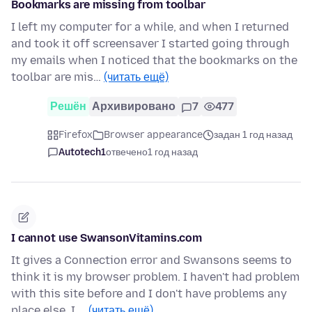
Bookmarks are missing from toolbar
I left my computer for a while, and when I returned
and took it off screensaver I started going through
my emails when I noticed that the bookmarks on the
toolbar are mis…
(читать ещё)
Решён
Архивировано
7
477
Firefox
Browser appearance
задан 1 год назад
Autotech1
отвечено
1 год назад
I cannot use SwansonVitamins.com
It gives a Connection error and Swansons seems to
think it is my browser problem. I haven't had problem
with this site before and I don't have problems any
place else. I …
(читать ещё)