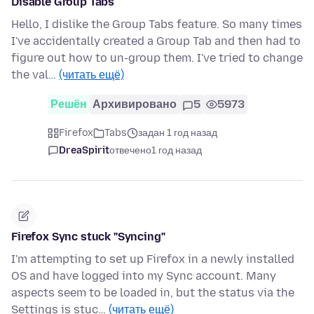
Disable Group Tabs
Hello, I dislike the Group Tabs feature. So many times
I've accidentally created a Group Tab and then had to
figure out how to un-group them. I've tried to change
the val…
(читать ещё)
Решён
Архивировано
5
5973
Firefox
Tabs
задан 1 год назад
DreaSpirit
отвечено
1 год назад
Firefox Sync stuck "Syncing"
I'm attempting to set up Firefox in a newly installed
OS and have logged into my Sync account. Many
aspects seem to be loaded in, but the status via the
Settings is stuc…
(читать ещё)