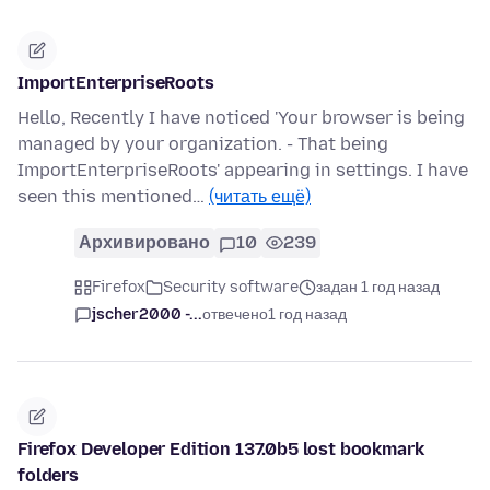
ImportEnterpriseRoots
Hello, Recently I have noticed 'Your browser is being
managed by your organization. - That being
ImportEnterpriseRoots' appearing in settings. I have
seen this mentioned…
(читать ещё)
Архивировано
10
239
Firefox
Security software
задан 1 год назад
jscher2000 -...
отвечено
1 год назад
Firefox Developer Edition 137.0b5 lost bookmark
folders