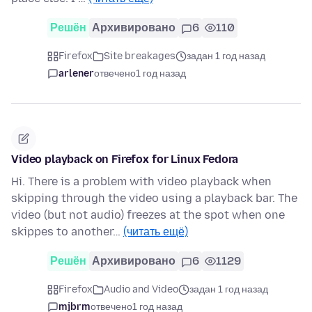
Решён
Архивировано
6
110
Firefox
Site breakages
задан 1 год назад
arlener
отвечено
1 год назад
Video playback on Firefox for Linux Fedora
Hi. There is a problem with video playback when
skipping through the video using a playback bar. The
video (but not audio) freezes at the spot when one
skippes to another…
(читать ещё)
Решён
Архивировано
6
1129
Firefox
Audio and Video
задан 1 год назад
mjbrm
отвечено
1 год назад