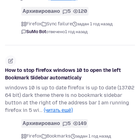
Архивировано
5
120
Firefox
Sync failure
задан 1 год назад
SuMo Bot
отвечено
1 год назад
How to stop firefox windows 10 to open the left
Bookmark Sidebar automaticaly
windows 10 is up to date firefox is up to date (137.02
64 bit) dark theme there is no bookmark sidebar
button at the right of the address bar I am running
firefox in 5 wi…
(читать ещё)
Архивировано
5
149
Firefox
Bookmarks
задан 1 год назад