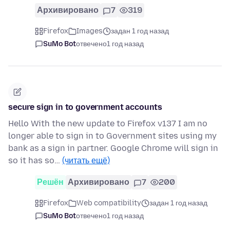
Архивировано
7
319
Firefox
Images
задан 1 год назад
SuMo Bot
отвечено
1 год назад
secure sign in to government accounts
Hello With the new update to Firefox v137 I am no
longer able to sign in to Government sites using my
bank as a sign in partner. Google Chrome will sign in
so it has so…
(читать ещё)
Решён
Архивировано
7
200
Firefox
Web compatibility
задан 1 год назад
SuMo Bot
отвечено
1 год назад