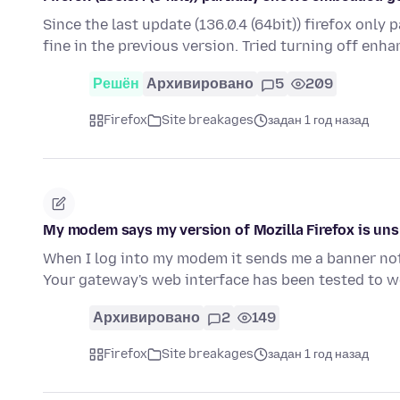
Since the last update (136.0.4 (64bit)) firefox onl
fine in the previous version. Tried turning off enh
Решён
Архивировано
5
209
Firefox
Site breakages
задан 1 год назад
My modem says my version of Mozilla Firefox is un
When I log into my modem it sends me a banner noti
Your gateway's web interface has been tested to 
Архивировано
2
149
Firefox
Site breakages
задан 1 год назад