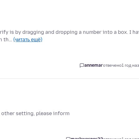
erify is by dragging and dropping a number into a box. I h
on th…
(читать ещё)
annemar
отвечено
1 год на
 other setting, please inform