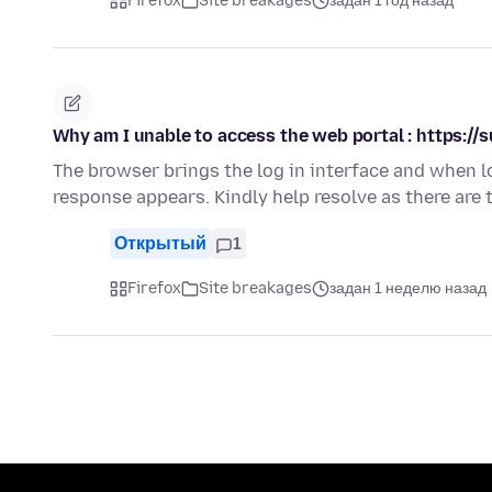
Firefox
Site breakages
задан 1 год назад
Why am I unable to access the web portal : https://
The browser brings the log in interface and when l
response appears. Kindly help resolve as there are
Открытый
1
Firefox
Site breakages
задан 1 неделю назад