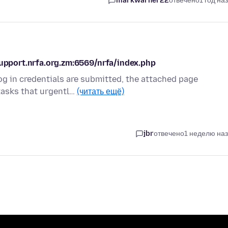
markwarner22
отвечено
1 год на
support.nrfa.org.zm:6569/nrfa/index.php
og in credentials are submitted, the attached page
 tasks that urgentl…
(читать ещё)
jbr
отвечено
1 неделю на