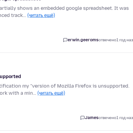
y partially shows an embedded google spreadsheet. It was
anced track…
(читать ещё)
erwin.geeroms
отвечено
1 год на
supported
fication my "version of Mozilla Firefox is unsupported.
work with a min…
(читать ещё)
James
отвечено
1 год на