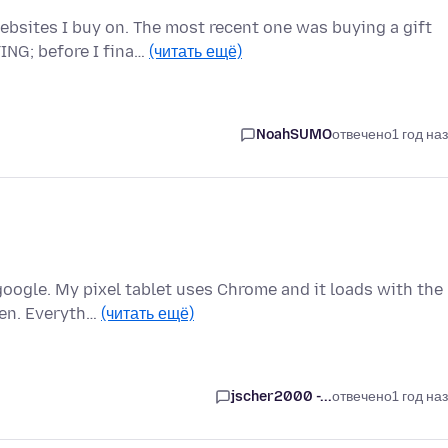
bsites I buy on. The most recent one was buying a gift
ING; before I fina…
(читать ещё)
NoahSUMO
отвечено
1 год на
oogle. My pixel tablet uses Chrome and it loads with the
een. Everyth…
(читать ещё)
jscher2000 -...
отвечено
1 год на