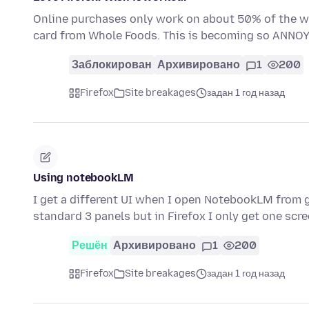
Online purchases only work on about 50% of the we
card from Whole Foods. This is becoming so ANNOY
Заблокирован
Архивировано
1
200
Firefox
Site breakages
задан 1 год назад
Using notebookLM
I get a different UI when I open NotebookLM from g
standard 3 panels but in Firefox I only get one scr
Решён
Архивировано
1
200
Firefox
Site breakages
задан 1 год назад