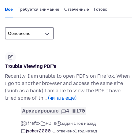
Все
Требуется внимание
Отвеченные
Готово
Trouble Viewing PDF's
Recently, I am unable to open PDF's on Firefox. When
I go to another browser and access the same site
(such as a bank) I am able to view the PDF. I have
tried some of th…
(читать ещё)
Архивировано
4
170
Firefox
PDFs
задан 1 год назад
jscher2000 -...
отвечено
1 год назад