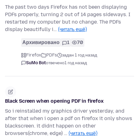
The past two days Firefox has not been displaying
PDFs properly, turning 2 out of 14 pages sideways. I
restarted my computer but no change. The PDFs
display beautifully i…
(читать ещё)
Архивировано
1
70
Firefox
PDFs
задан 1 год назад
SuMo Bot
отвечено
1 год назад
Black Screen when opening PDF in firefox
So i reinstalled my graphics driver yesterday, and
after that when i open a pdf on firefox it only shows
blackscreen. it didnt happen on other
browsers(chrome, edge) …
(читать ещё)