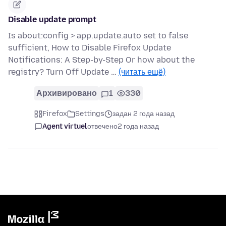
Disable update prompt
Is about:config > app.update.auto set to false
sufficient, How to Disable Firefox Update
Notifications: A Step-by-Step Or how about the
registry? Turn Off Update …
(читать ещё)
Архивировано
1
330
Firefox
Settings
задан 2 года назад
Agent virtuel
отвечено
2 года назад