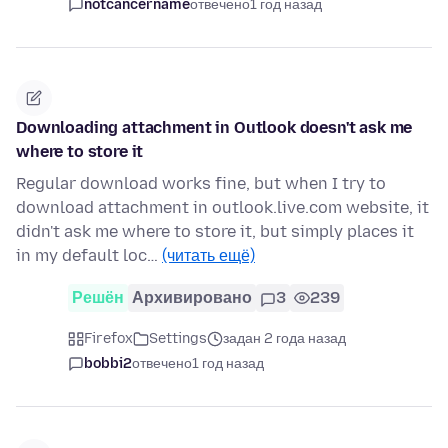
notcancername
отвечено
1 год назад
Downloading attachment in Outlook doesn't ask me
where to store it
Regular download works fine, but when I try to
download attachment in outlook.live.com website, it
didn't ask me where to store it, but simply places it
in my default loc…
(читать ещё)
Решён
Архивировано
3
239
Firefox
Settings
задан 2 года назад
bobbi2
отвечено
1 год назад