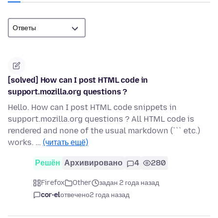
[solved] How can I post HTML code in
support.mozilla.org questions ?
Hello. How can I post HTML code snippets in
support.mozilla.org questions ? All HTML code is
rendered and none of the usual markdown (``` etc.)
works. …
(читать ещё)
Решён
Архивировано
4
280
Firefox
Other
задан 2 года назад
cor-el
отвечено
2 года назад