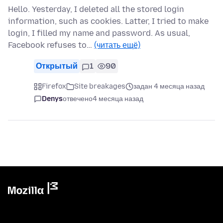
Hello. Yesterday, I deleted all the stored login
information, such as cookies. Latter, I tried to make
login, I filled my name and password. As usual,
Facebook refuses to…
(читать ещё)
Открытый
1
90
Firefox
Site breakages
задан 4 месяца назад
Denys
отвечено
4 месяца назад