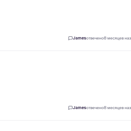
James
отвечено
8 месяцев на
James
отвечено
8 месяцев на