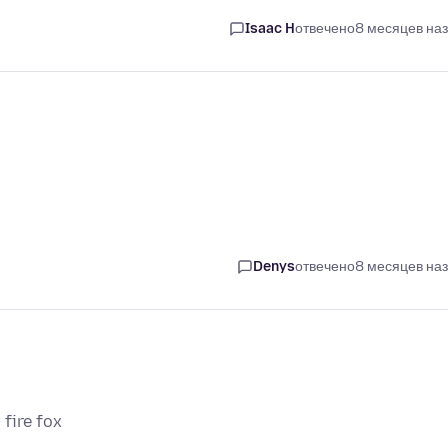
Isaac H
отвечено
8 месяцев на
Denys
отвечено
8 месяцев на
 fire fox