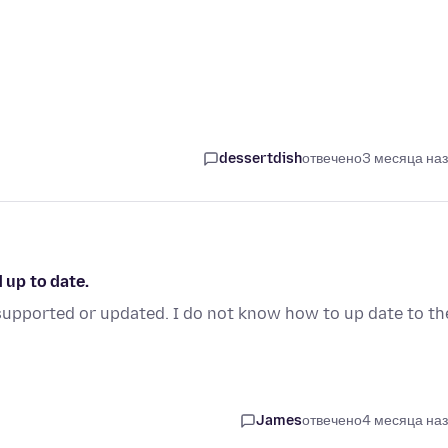
dessertdish
отвечено
3 месяца на
 up to date.
upported or updated. I do not know how to up date to th
James
отвечено
4 месяца на