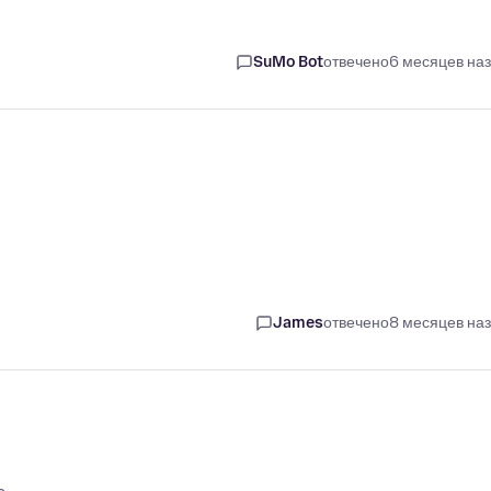
SuMo Bot
отвечено
6 месяцев на
James
отвечено
8 месяцев на