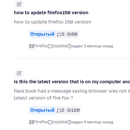
how to apdate firefox150 version
how to update firefox 150 version
Открытый
3
60
Firefox
Update
задан 3 месяца назад
is this the latest version that is on my computer and
Face book had a message saying browser was not s
latest version of fire fox ?
Открытый
2
120
Firefox
Update
задан 4 месяца назад