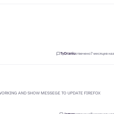
TyDraniu
отвечено
7 месяцев на
WORKING AND SHOW MESSEGE TO UPDATE FIREFOX