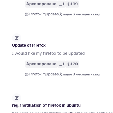
Архивировано
1
199
Firefox
Update
задан 6 месяцев назад
Update of Firefox
I would like my firefox to be updated
Архивировано
1
120
Firefox
Update
задан 8 месяцев назад
reg. instillation of firefox in ubuntu