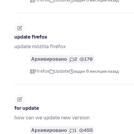
Firefox
Update
задан 8 месяцев назад
update firefox
update moziila firefox
Архивировано
2
170
Firefox
Update
задан 8 месяцев назад
for update
how can we update new version
Архивировано
1
455