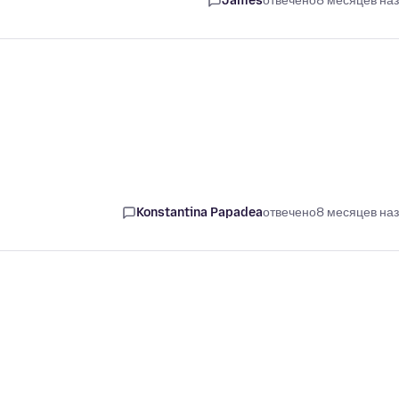
James
отвечено
8 месяцев на
Konstantina Papadea
отвечено
8 месяцев на