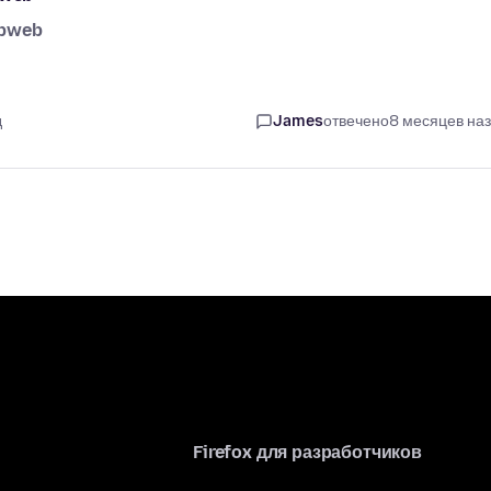
ppweb
д
James
отвечено
8 месяцев на
Firefox для разработчиков