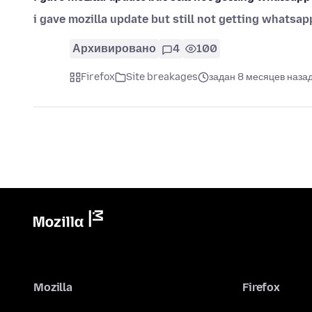
i gave mozilla update but still not getting whatsa
Архивировано
4
100
Firefox
Site breakages
задан 8 месяцев наза
Mozilla
Firefox