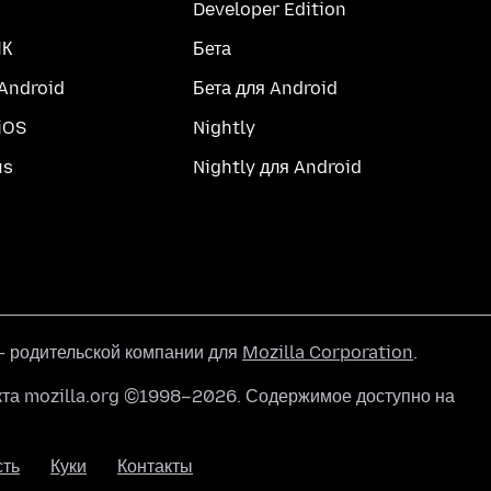
Developer Edition
ПК
Бета
 Android
Бета для Android
iOS
Nightly
us
Nightly для Android
 родительской компании для
Mozilla Corporation
.
кта mozilla.org ©1998–2026. Содержимое доступно на
сть
Куки
Контакты