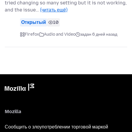
tried changing so many setting but it is not working,
and the issue…
(читать ещё)
Открытый
10
Firefox
Audio and Video
задан 6 дней назад
Mozilla
Сообщить о злоупотреблении торговой маркой