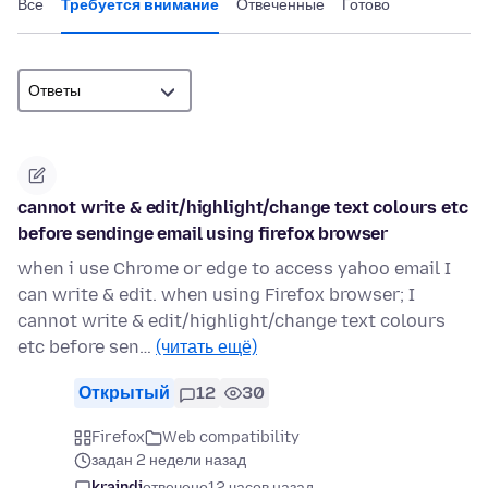
Все
Требуется внимание
Отвеченные
Готово
cannot write & edit/highlight/change text colours etc
before sendinge email using firefox browser
when i use Chrome or edge to access yahoo email I
can write & edit. when using Firefox browser; I
cannot write & edit/highlight/change text colours
etc before sen…
(читать ещё)
Открытый
12
30
Firefox
Web compatibility
задан 2 недели назад
kraindi
отвечено
12 часов назад