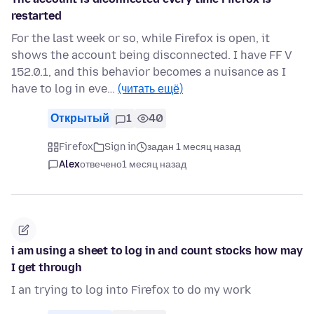
restarted
For the last week or so, while Firefox is open, it
shows the account being disconnected. I have FF V
152.0.1, and this behavior becomes a nuisance as I
have to log in eve…
(читать ещё)
Открытый
1
40
Firefox
Sign in
задан 1 месяц назад
Alex
отвечено
1 месяц назад
i am using a sheet to log in and count stocks how may
I get through
I an trying to log into Firefox to do my work