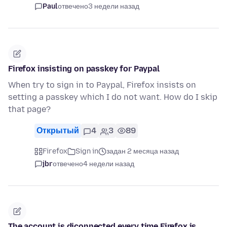
Paul
отвечено
3 недели назад
Firefox insisting on passkey for Paypal
When try to sign in to Paypal, Firefox insists on
setting a passkey which I do not want. How do I skip
that page?
Открытый
4
3
89
Firefox
Sign in
задан 2 месяца назад
jbr
отвечено
4 недели назад
The account is diconnected every time Firefox is