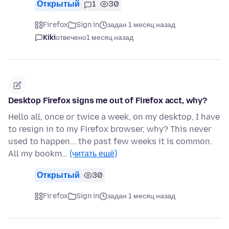
Открытый
1
30
Firefox
Sign in
задан 1 месяц назад
Kiki
отвечено
1 месяц назад
Desktop Firefox signs me out of Firefox acct, why?
Hello all, once or twice a week, on my desktop, I have
to resign in to my Firefox browser, why? This never
used to happen... the past few weeks it is common.
All my bookm…
(читать ещё)
Открытый
30
Firefox
Sign in
задан 1 месяц назад