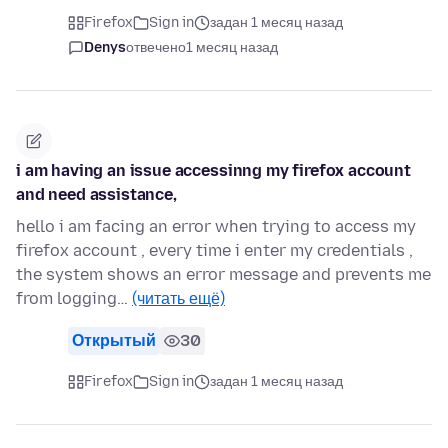
Firefox
Sign in
задан 1 месяц назад
Denys
отвечено
1 месяц назад
i am having an issue accessinng my firefox account
and need assistance,
hello i am facing an error when trying to access my
firefox account , every time i enter my credentials ,
the system shows an error message and prevents me
from logging…
(читать ещё)
Открытый
30
Firefox
Sign in
задан 1 месяц назад