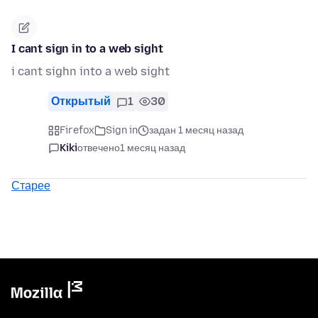
I cant sign in to a web sight
i cant sighn into a web sight
Открытый
1
30
Firefox
Sign in
задан 1 месяц назад
Kiki
отвечено
1 месяц назад
Старее