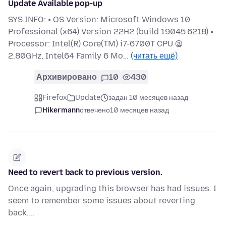
Update Available pop-up
SYS.INFO: • OS Version: Microsoft Windows 10
Professional (x64) Version 22H2 (build 19045.6218) •
Processor: Intel(R) Core(TM) i7-6700T CPU @
2.80GHz, Intel64 Family 6 Mo…
(читать ещё)
Архивировано
10
430
Firefox
Update
задан 10 месяцев назад
Hikermann
отвечено
10 месяцев назад
Need to revert back to previous version.
Once again, upgrading this browser has had issues. I
seem to remember some issues about reverting
back....