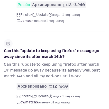
Решён
Архивировано
13
240
Firefox
Update
задан 1 год назад
James
отвечено
1 год назад
Can this "update to keep using firefox" message go
away since its after march 14th?
Can this "update to keep using firefox after march
14" message go away because its already well past
march 14th and all my add-ons still work.
Архивировано
12
50
Firefox
Update
задан 1 год назад
cwmatch5
отвечено
1 год назад