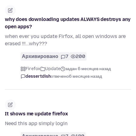
why does downloading updates ALWAYS destroys any
open apps?
when ever you update Firfox, all open windows are
erased !!!...why???
Архивировано
7
200
Firefox
Update
задан 6 месяцев назад
dessertdish
отвечено
6 месяцев назад
It shows me update firefox
Need this app simply login