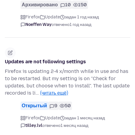
Архивировано
10
150
Firefox
Update
задан 1 год назад
Noeffen Way
отвечено
1 год назад
Updates are not following settings
Firefox is updating 2-4 x/month while in use and has
to be restarted. But my setting is on "Check for
updates, but choose when to install". The last update
recorded is li…
(читать ещё)
Открытый
9
50
Firefox
Update
задан 1 месяц назад
tilley.lvl
отвечено
1 месяц назад