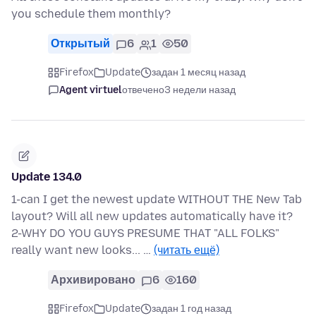
you schedule them monthly?
Открытый
6
1
50
Firefox
Update
задан 1 месяц назад
Agent virtuel
отвечено
3 недели назад
Update 134.0
1-can I get the newest update WITHOUT THE New Tab
layout? Will all new updates automatically have it?
2-WHY DO YOU GUYS PRESUME THAT "ALL FOLKS"
really want new looks... …
(читать ещё)
Архивировано
6
160
Firefox
Update
задан 1 год назад