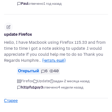
Paul
отвечено
1 год назад
update Firefox
Hello, I have Macbook using Firefox 115.33 and from
time to time i got a note asking to update .I would
appreciate if you could help me to do so Thank you
Regards Humphre…
(читать ещё)
Открытый
6
40
Firefox
Update
задан 2 месяца назад
h31pfu1guy3
отвечено
4 недели назад
Старее