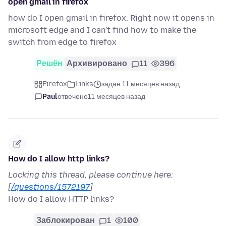
open gmail in firefox
how do I open gmail in firefox. Right now it opens in
microsoft edge and I can't find how to make the
switch from edge to firefox
Решён
Архивировано
11
396
Firefox
Links
задан 11 месяцев назад
Paul
отвечено
11 месяцев назад
How do I allow http links?
Locking this thread, please continue here:
[
/questions/1572197
]
How do I allow HTTP links?
Заблокирован
1
100