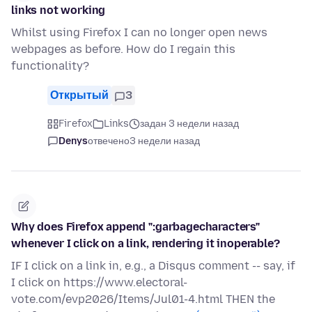
links not working
Whilst using Firefox I can no longer open news
webpages as before. How do I regain this
functionality?
Открытый
3
Firefox
Links
задан 3 недели назад
Denys
отвечено
3 недели назад
Why does Firefox append ":garbagecharacters"
whenever I click on a link, rendering it inoperable?
IF I click on a link in, e.g., a Disqus comment -- say, if
I click on https://www.electoral-
vote.com/evp2026/Items/Jul01-4.html THEN the