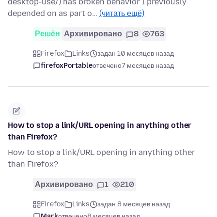
desktop-use/) has broken behavior I previously
depended on as part o…
(читать ещё)
Решён
Архивировано
8
763
Firefox
Links
задан 10 месяцев назад
firefoxPortable
отвечено
7 месяцев назад
How to stop a link/URL opening in anything other
than Firefox?
How to stop a link/URL opening in anything other
than Firefox?
Архивировано
1
210
Firefox
Links
задан 8 месяцев назад
Mark
отвечено
8 месяцев назад