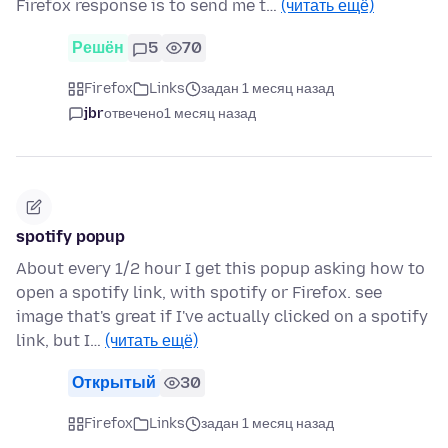
Firefox response is to send me t…
(читать ещё)
Решён
5
70
Firefox
Links
задан 1 месяц назад
jbr
отвечено
1 месяц назад
spotify popup
About every 1/2 hour I get this popup asking how to
open a spotify link, with spotify or Firefox. see
image that's great if I've actually clicked on a spotify
link, but I…
(читать ещё)
Открытый
30
Firefox
Links
задан 1 месяц назад