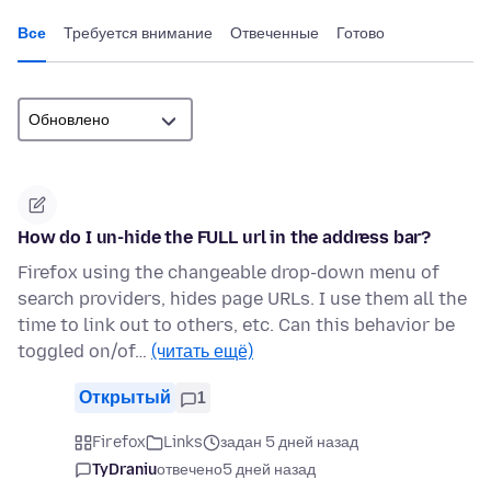
Все
Требуется внимание
Отвеченные
Готово
How do I un-hide the FULL url in the address bar?
Firefox using the changeable drop-down menu of
search providers, hides page URLs. I use them all the
time to link out to others, etc. Can this behavior be
toggled on/of…
(читать ещё)
Открытый
1
Firefox
Links
задан 5 дней назад
TyDraniu
отвечено
5 дней назад