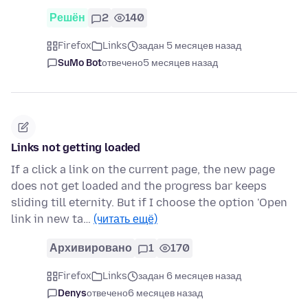
Решён
2
140
Firefox
Links
задан 5 месяцев назад
SuMo Bot
отвечено
5 месяцев назад
Links not getting loaded
If a click a link on the current page, the new page
does not get loaded and the progress bar keeps
sliding till eternity. But if I choose the option 'Open
link in new ta…
(читать ещё)
Архивировано
1
170
Firefox
Links
задан 6 месяцев назад
Denys
отвечено
6 месяцев назад