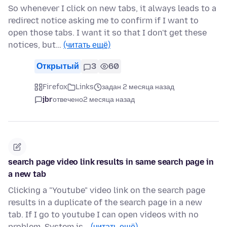
So whenever I click on new tabs, it always leads to a
redirect notice asking me to confirm if I want to
open those tabs. I want it so that I don't get these
notices, but…
(читать ещё)
Открытый
3
60
Firefox
Links
задан 2 месяца назад
jbr
отвечено
2 месяца назад
search page video link results in same search page in
a new tab
Clicking a "Youtube" video link on the search page
results in a duplicate of the search page in a new
tab. If I go to youtube I can open videos with no
problem. System is…
(читать ещё)