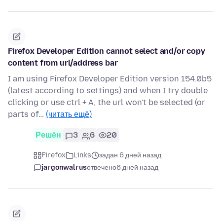
Firefox Developer Edition cannot select and/or copy
content from url/address bar
I am using Firefox Developer Edition version 154.0b5
(latest according to settings) and when I try double
clicking or use ctrl + A, the url won't be selected (or
parts of…
(читать ещё)
Решён
3
6
20
Firefox
Links
задан 6 дней назад
jargonwalrus
отвечено
6 дней назад