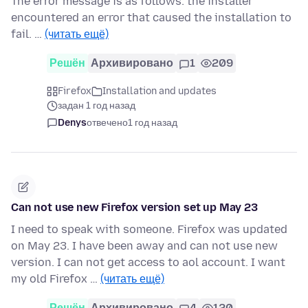
The error message is as follows: the installer
encountered an error that caused the installation to
fail. …
(читать ещё)
Решён
Архивировано
1
209
Firefox
Installation and updates
задан 1 год назад
Denys
отвечено
1 год назад
Can not use new Firefox version set up May 23
I need to speak with someone. Firefox was updated
on May 23. I have been away and can not use new
version. I can not get access to aol account. I want
my old Firefox …
(читать ещё)
Решён
Архивировано
4
120