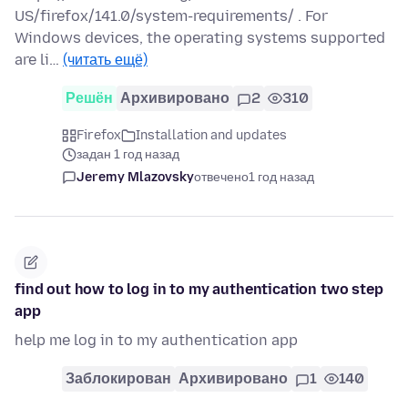
US/firefox/141.0/system-requirements/ . For
Windows devices, the operating systems supported
are li…
(читать ещё)
Решён
Архивировано
2
310
Firefox
Installation and updates
задан 1 год назад
Jeremy Mlazovsky
отвечено
1 год назад
find out how to log in to my authentication two step
app
help me log in to my authentication app
Заблокирован
Архивировано
1
140