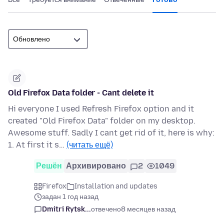
Old Firefox Data folder - Cant delete it
Hi everyone I used Refresh Firefox option and it
created "Old Firefox Data" folder on my desktop.
Awesome stuff. Sadly I cant get rid of it, here is why:
1. At first it s…
(читать ещё)
Решён
Архивировано
2
1049
Firefox
Installation and updates
задан 1 год назад
Dmitri Rytsk...
отвечено
8 месяцев назад