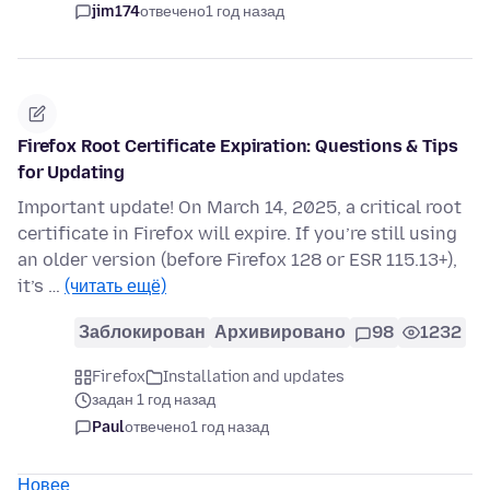
jim174
отвечено
1 год назад
Firefox Root Certificate Expiration: Questions & Tips
for Updating
Important update! On March 14, 2025, a critical root
certificate in Firefox will expire. If you’re still using
an older version (before Firefox 128 or ESR 115.13+),
it’s …
(читать ещё)
Заблокирован
Архивировано
98
1232
Firefox
Installation and updates
задан 1 год назад
Paul
отвечено
1 год назад
Новее