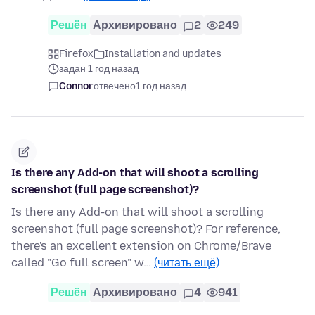
Решён
Архивировано
2
249
Firefox
Installation and updates
задан 1 год назад
Connor
отвечено
1 год назад
Is there any Add-on that will shoot a scrolling
screenshot (full page screenshot)?
Is there any Add-on that will shoot a scrolling
screenshot (full page screenshot)? For reference,
there's an excellent extension on Chrome/Brave
called "Go full screen" w…
(читать ещё)
Решён
Архивировано
4
941