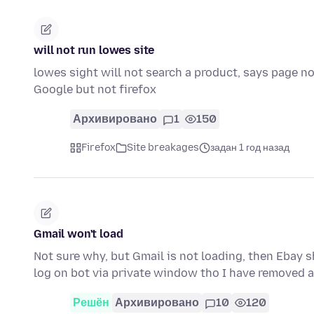
will not run lowes site
lowes sight will not search a product, says page n
Google but not firefox
Архивировано
1
150
Firefox
Site breakages
задан 1 год назад
Gmail won't load
Not sure why, but Gmail is not loading, then Ebay sh
log on bot via private window tho I have removed 
Решён
Архивировано
10
120