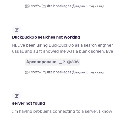
Firefox
Site breakages
задан 1 год назад
DuckDuckGo searches not working
Hi, I've been using DuckDuckGo as a search engine f
usual, and all it showed me was a blank screen. E
Архивировано
2
336
Firefox
Site breakages
задан 1 год назад
server not found
I'm having problems connecting to a server. I know i