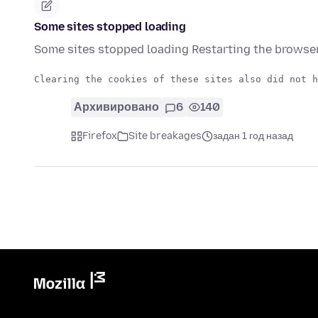
Some sites stopped loading
Some sites stopped loading Restarting the browser
Архивировано
6
140
Firefox
Site breakages
задан 1 год назад