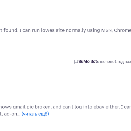
ot found. I can run lowes site normally using MSN, Chrome
SuMo Bot
отвечено
1 год на
ows gmail pic broken, and can't log into ebay either. I ca
all ad-on…
(читать ещё)