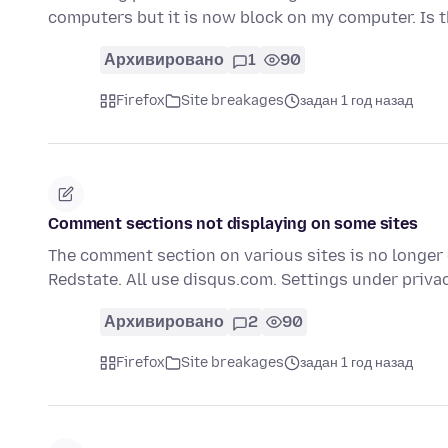
computers but it is now block on my computer. Is t
Архивировано
1
90
Firefox
Site breakages
задан 1 год назад
Comment sections not displaying on some sites
The comment section on various sites is no longer d
Redstate. All use disqus.com. Settings under priv
Архивировано
2
90
Firefox
Site breakages
задан 1 год назад