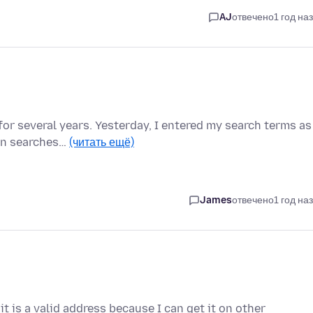
AJ
отвечено
1 год на
or several years. Yesterday, I entered my search terms as
ven searches…
(читать ещё)
James
отвечено
1 год на
t is a valid address because I can get it on other