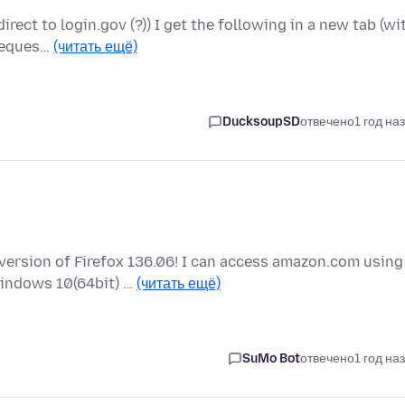
rect to login.gov (?)) I get the following in a new tab (wi
 Reques…
(читать ещё)
DucksoupSD
отвечено
1 год на
ersion of Firefox 136.06! I can access amazon.com using
Windows 10(64bit) …
(читать ещё)
SuMo Bot
отвечено
1 год на