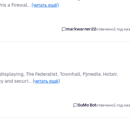
his a firewal…
(читать ещё)
markwarner22
отвечено
1 год на
isplaying, The Federalist, Townhall, Pjmedia, Hotair,
acy and securi…
(читать ещё)
SuMo Bot
отвечено
1 год на