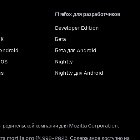
Firefox для разработчиков
Developer Edition
ПК
Бета
 Android
Бета для Android
iOS
Nightly
us
Nightly для Android
 родительской компании для
Mozilla Corporation
.
кта mozilla.org ©1998–2026. Содержимое доступно на