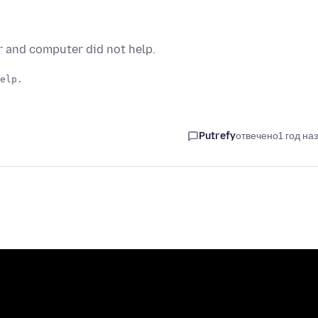
 and computer did not help.
Putrefy
отвечено
1 год на