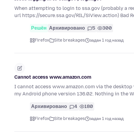
When attempting to login to ssa.gov (probably a redi
url https://secure.ssa.gov/RIL/SiView.action) Bad
Решён
Архивировано
5
300
Firefox
Site breakages
задан 1 год назад
Cannot access www.amazon.com
I cannot access www.amazon.com via the desktop v
my Android phone version 136.02. Nothing in the 
Архивировано
4
180
Firefox
Site breakages
задан 1 год назад