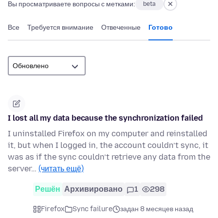
Вы просматриваете вопросы с метками:
beta
Все
Требуется внимание
Отвеченные
Готово
I lost all my data because the synchronization failed
I uninstalled Firefox on my computer and reinstalled
it, but when I logged in, the account couldn’t sync, it
was as if the sync couldn’t retrieve any data from the
server…
(читать ещё)
Решён
Архивировано
1
298
Firefox
Sync failure
задан 8 месяцев назад