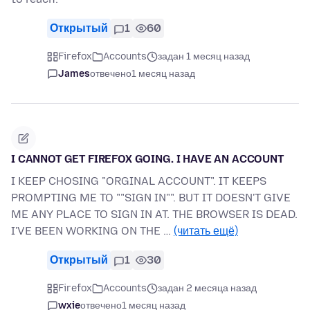
Открытый
1
60
Firefox
Accounts
задан 1 месяц назад
James
отвечено
1 месяц назад
I CANNOT GET FIREFOX GOING. I HAVE AN ACCOUNT
I KEEP CHOSING "ORGINAL ACCOUNT". IT KEEPS
PROMPTING ME TO ""SIGN IN"". BUT IT DOESN'T GIVE
ME ANY PLACE TO SIGN IN AT. THE BROWSER IS DEAD.
I'VE BEEN WORKING ON THE …
(читать ещё)
Открытый
1
30
Firefox
Accounts
задан 2 месяца назад
wxie
отвечено
1 месяц назад