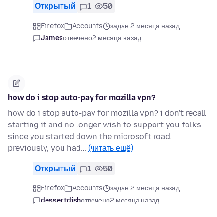
Открытый
1
50
Firefox
Accounts
задан 2 месяца назад
James
отвечено
2 месяца назад
how do i stop auto-pay for mozilla vpn?
how do i stop auto-pay for mozilla vpn? i don't recall
starting it and no longer wish to support you folks
since you started down the microsoft road.
previously, you had…
(читать ещё)
Открытый
1
50
Firefox
Accounts
задан 2 месяца назад
dessertdish
отвечено
2 месяца назад