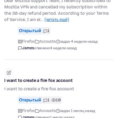
Dear Mozilla Support Team, I recently subscribed to
Mozilla VPN and cancelled my subscription within
the 30-day refund period. According to your Terms
of Service, I am el…
(читать ещё)
Открытый
1
Firefox
Accounts
задан 4 недели назад
James
отвечено
4 недели назад
i want to create a fire fox account
i want to create a fire fox account
Открытый
1
10
Firefox
Accounts
задан 1 месяц назад
James
отвечено
1 месяц назад