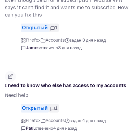
Even thoug I paid for a subscription, Mozilla VPN
says it can't find it and wants me to subscribe. How
can you fix this
Открытый
1
Firefox
Accounts
задан 3 дня назад
James
отвечено
3 дня назад
I need to know who else has access to my accounts
Need help
Открытый
1
Firefox
Accounts
задан 4 дня назад
Paul
отвечено
4 дня назад