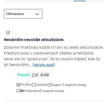
Nenávidím neustále aktualizácie.
Zdravím! Prakticky každé tri dni sú akési aktualizácie.
Predtým bolo v nastaveniach všetko priehľadné,
teraz ste to "poskrývali", že to musím hľadať, kde čo
je! Nenávidím…
(читать ещё)
Решён
2
40
Firefox
Update
задан 3 недели назад
jbr
отвечено
3 недели назад