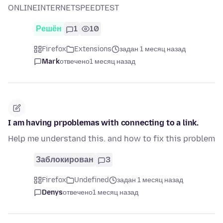
ONLINEINTERNETSPEEDTEST
Решён
1
10
Firefox
Extensions
задан 1 месяц назад
Mark
отвечено
1 месяц назад
I am having prpoblemas with connecting to a link.
Help me understand this. and how to fix this problem
Заблокирован
3
Firefox
Undefined
задан 1 месяц назад
Denys
отвечено
1 месяц назад