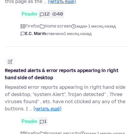
this page as the …
(читать ещё)
Решён
12
40
Firefox
Home screen
задан 1 месяц назад
E.C. Marm
отвечено
1 месяц назад
Repeated alerts & error reports appearing in right
hand side of desktop
Repeated error reports appearing in right hand side
of desktop, "system Alert", Trojan detected" , Three
viruses found" , etc. have not clicked any any of the
buttons. I …
(читать ещё)
Решён
1
Firefox
Browser security
задан 1 месяц назад