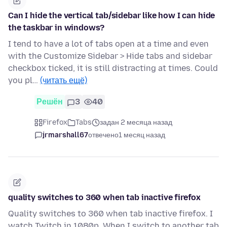
Can I hide the vertical tab/sidebar like how I can hide
the taskbar in windows?
I tend to have a lot of tabs open at a time and even
with the Customize Sidebar > Hide tabs and sidebar
checkbox ticked, it is still distracting at times. Could
you pl…
(читать ещё)
Решён
3
40
Firefox
Tabs
задан 2 месяца назад
jrmarshall67
отвечено
1 месяц назад
quality switches to 360 when tab inactive firefox
Quality switches to 360 when tab inactive firefox. I
watch Twitch in 1080p. When I switch to another tab