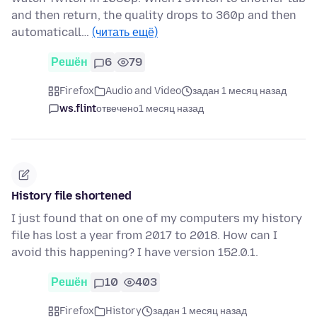
and then return, the quality drops to 360p and then
automaticall…
(читать ещё)
Решён
6
79
Firefox
Audio and Video
задан 1 месяц назад
ws.flint
отвечено
1 месяц назад
History file shortened
I just found that on one of my computers my history
file has lost a year from 2017 to 2018. How can I
avoid this happening? I have version 152.0.1.
Решён
10
403
Firefox
History
задан 1 месяц назад