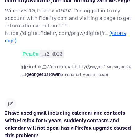
currently available", but load normally with MS Edge
Windows 10, Firefox v152.0: I'm logged in to my
account with fidelity.com and visiting a page to get
information about an ETF:
https://digital.fidelity.com/prgw/digital/r…
(читать
ещё)
Решён
2
10
Firefox
Web compatibility
задан 1 месяц назад
georgetbaldwin
отвечено
1 месяц назад
I have used gmail including calendar and contacts
with Firsfox for 5 years, suddenly contacts and
calendar will not open, has a Firefox upgrade caused
this problem?