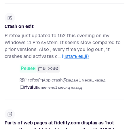
Crash on exit
Firefox just updated to 152 this evening on my
Windows 11 Pro system. It seems slow compared to
prior versions. Also , every time you log out , it
crashes and activates c…
(читать ещё)
Решён
6
30
Firefox
App crash
задан 1 месяц назад
rivulus
отвечено
1 месяц назад
Parts of web pages at fidelity.com display as "not