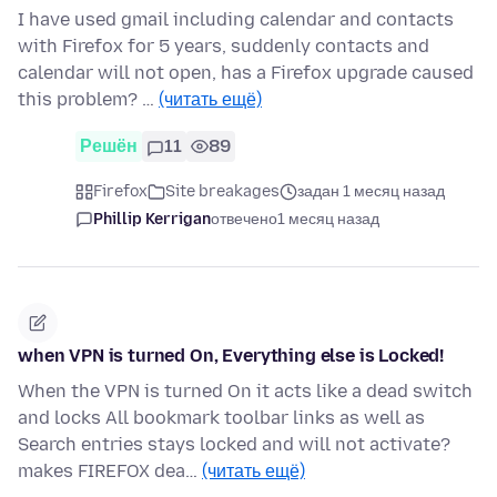
I have used gmail including calendar and contacts
with Firefox for 5 years, suddenly contacts and
calendar will not open, has a Firefox upgrade caused
this problem? …
(читать ещё)
Решён
11
89
Firefox
Site breakages
задан 1 месяц назад
Phillip Kerrigan
отвечено
1 месяц назад
when VPN is turned On, Everything else is Locked!
When the VPN is turned On it acts like a dead switch
and locks All bookmark toolbar links as well as
Search entries stays locked and will not activate?
makes FIREFOX dea…
(читать ещё)