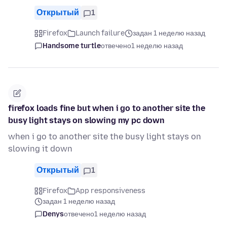
Открытый
1
Firefox
Launch failure
задан 1 неделю назад
Handsome turtle
отвечено
1 неделю назад
firefox loads fine but when i go to another site the
busy light stays on slowing my pc down
when i go to another site the busy light stays on
slowing it down
Открытый
1
Firefox
App responsiveness
задан 1 неделю назад
Denys
отвечено
1 неделю назад