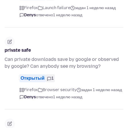
Firefox
Launch failure
задан 1 неделю назад
Denys
отвечено
1 неделю назад
private safe
Can private downloads save by google or observed
by google? Can anybody see my browsing?
Открытый
1
Firefox
Browser security
задан 1 неделю назад
Denys
отвечено
1 неделю назад