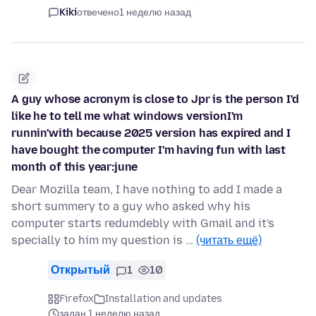
Kiki
отвечено
1 неделю назад
A guy whose acronym is close to Jpr is the person I'd
like he to tell me what windows versionI'm
runnin'with because 2025 version has expired and I
have bought the computer I'm having fun with last
month of this year:june
Dear Mozilla team, I have nothing to add I made a
short summery to a guy who asked why his
computer starts redumdebly with Gmail and it's
specially to him my question is …
(читать ещё)
Открытый
1
10
Firefox
Installation and updates
задан 1 неделю назад