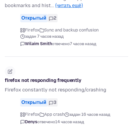
bookmarks and hist…
(читать ещё)
Открытый
2
Firefox
Sync and backup confusion
задан 7 часов назад
Wilaim Smith
отвечено
7 часов назад
firefox not responding frequently
Firefox constantly not responding/crashing
Открытый
3
Firefox
App crash
задан 16 часов назад
Denys
отвечено
14 часов назад