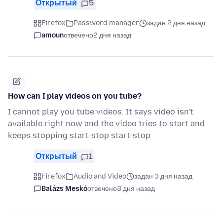
Открытый
5
Firefox
Password manager
задан 2 дня назад
amoun
отвечено
2 дня назад
How can I play videos on you tube?
I cannot play you tube videos. It says video isn't
available right now and the video tries to start and
keeps stopping start-stop start-stop
Открытый
1
Firefox
Audio and Video
задан 3 дня назад
Balázs Meskó
отвечено
3 дня назад