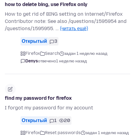
how to delete bing, use Firefox only
How to get rid of BING setting on internet/Firefox
Contributor note: See also /questions/1595954 and
/questions/1595955. …
(читать ещё)
Открытый
3
Firefox
Search
задан 1 неделю назад
Denys
отвечено
1 неделю назад
find my password for firefox
I forgot my password for my account
Открытый
1
20
Firefox
Reset passwords
задан 1 неделю назад