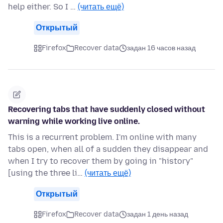
help either. So I …
(читать ещё)
Открытый
Firefox
Recover data
задан 16 часов назад
Recovering tabs that have suddenly closed without
warning while working live online.
This is a recurrent problem. I'm online with many
tabs open, when all of a sudden they disappear and
when I try to recover them by going in "history"
[using the three li…
(читать ещё)
Открытый
Firefox
Recover data
задан 1 день назад